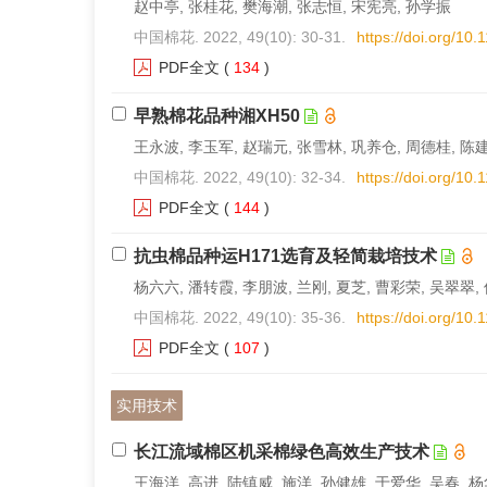
赵中亭, 张桂花, 樊海潮, 张志恒, 宋宪亮, 孙学振
中国棉花. 2022, 49(10): 30-31.
https://doi.org/10
PDF全文
(
134
)
早熟棉花品种湘XH50
王永波, 李玉军, 赵瑞元, 张雪林, 巩养仓, 周德桂, 陈
中国棉花. 2022, 49(10): 32-34.
https://doi.org/10
PDF全文
(
144
)
抗虫棉品种运H171选育及轻简栽培技术
杨六六, 潘转霞, 李朋波, 兰刚, 夏芝, 曹彩荣, 吴翠翠,
中国棉花. 2022, 49(10): 35-36.
https://doi.org/10
PDF全文
(
107
)
实用技术
长江流域棉区机采棉绿色高效生产技术
王海洋, 高进, 陆镇威, 施洋, 孙健雄, 于爱华, 吴春, 杨