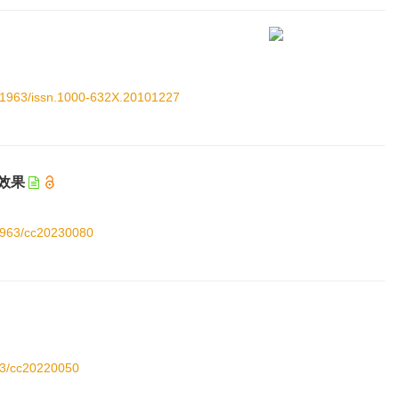
0.11963/issn.1000-632X.20101227
效果
11963/cc20230080
963/cc20220050