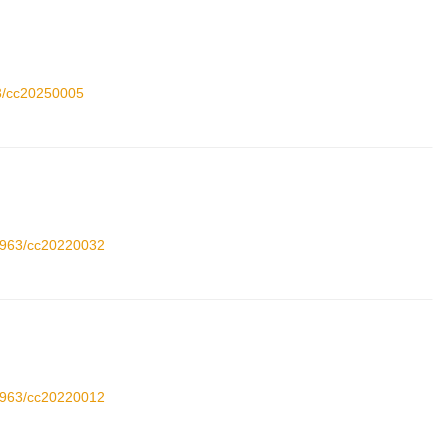
63/cc20250005
11963/cc20220032
11963/cc20220012