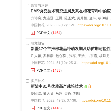
政策与述评
EMS诱变技术研究进展及其在棉花育种中的应
方诗晓, 龙遗磊, 王胤, 陈圣武, 吴秀桐, 金珅, 杨伊楠,
中国棉花. 2025, 52(12): 1-9.
https://doi.org/10.1
PDF全文
(
1464
)
研究报告
新疆17个主推棉花品种萌发期及幼苗期耐盐性
许人颖, 罗梓豪, 包心蕊 , 张存, 王浩, 占东霞, 杨延龙
中国棉花. 2024, 51(10): 25-31.
https://doi.org/1
PDF全文
(
1433
)
实用技术
新陆中81号优质高产栽培技术
庞团结, 郝天义, 马超, 姜辉, 刘殷
中国棉花. 2022, 49(2): 37-38.
https://doi.org/10.
PDF全文
(
1418
)