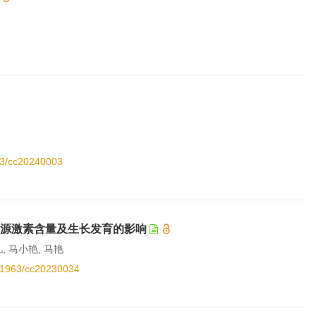
963/cc20240003
内源激素含量及生长发育的影响
, 马小艳, 马艳
0.11963/cc20230034