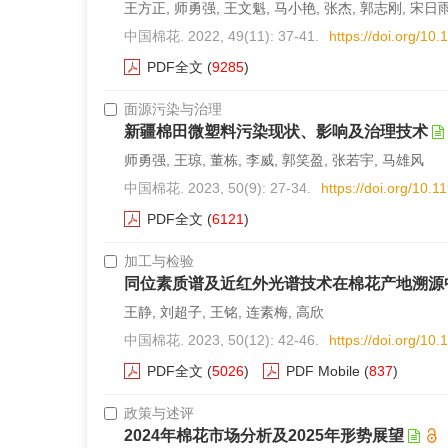
王方正, 师勇强, 王文魁, 马小艳, 张杰, 郭志刚, 宋日雨
中国棉花. 2022, 49(11): 37-41.
https://doi.org/1
PDF全文
(
9285
)
面源污染与治理
新疆棉田微塑料污染现状、影响及治理技术
师勇强, 王琼, 董栋, 李威, 郭笑盈, 张若宇, 马雄风
中国棉花. 2023, 50(9): 27-34.
https://doi.org/10.
PDF全文
(
6121
)
加工与检验
同位素质谱及近红外光谱技术在棉花产地溯源
王静, 刘超子, 王铭, 连素梅, 高欣
中国棉花. 2023, 50(12): 42-46.
https://doi.org/1
PDF全文
(
5026
)
PDF Mobile
(
837
)
政策与述评
2024年棉花市场分析及2025年形势展望