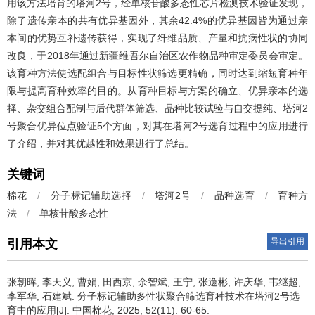
用该方法培育的塔河2号，经单核苷酸多态性芯片检测技术验证发现，
除了遗传亲本的共有优异基因外，其余42.4%的优异基因皆为通过亲
本间的优势互补遗传获得，实现了纤维品质、产量和抗病性状的协同
改良，于2018年通过新疆维吾尔自治区农作物品种审定委员会审定。
该育种方法使选配组合与目标性状筛选更精确，同时达到缩短育种年
限与提高育种效率的目的。从育种目标与方案的确立、优异亲本的选
择、杂交组合配制与后代群体筛选、品种比较试验与自交提纯、塔河2
号聚合优异位点验证5个方面，对其在塔河2号选育过程中的应用进行
了介绍，并对其优越性和效果进行了总结。
关键词
棉花
/
分子标记辅助选择
/
塔河2号
/
品种选育
/
育种方
法
/
单核苷酸多态性
导出引用
引用本文
张朝晖, 李天义, 曹娟, 田西京, 余智斌, 王宁, 张逸彬, 许庆华, 韦继超,
李军华, 石建斌.
分子标记辅助多性状聚合筛选育种技术在塔河2号选
育中的应用[J]. 中国棉花, 2025, 52(11): 60-65.