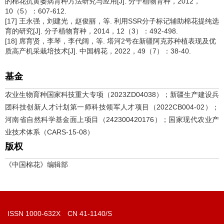
的棉花抗黄萎病育种方法研究与应用[J]. 分子植物育种，2012，
10（5）：607-612.
[17] 王永强，刘建光，赵俊丽，等. 利用SSR分子标记辅助棉花提纯选
育的研究[J]. 分子植物育种，2014，12（3）：492-498.
[18] 席育贤，李琴，李代阔，等. 塔河2号在新疆阿克苏种植表现及优
质高产机采栽培技术[J]. 中国棉花，2022，49（7）：38-40.
基金
农业生物育种国家科技重大专项（2023ZD04038）；新疆生产建设兵
团科技创新人才计划第一师科技领军人才项目（2022CB004-02）；
河南省自然科学基金面上项目（242300420176）；国家现代农业产
业技术体系（CARS-15-08）
版权
《中国棉花》编辑部
ISSN 1000-632X CN 41-1140/S