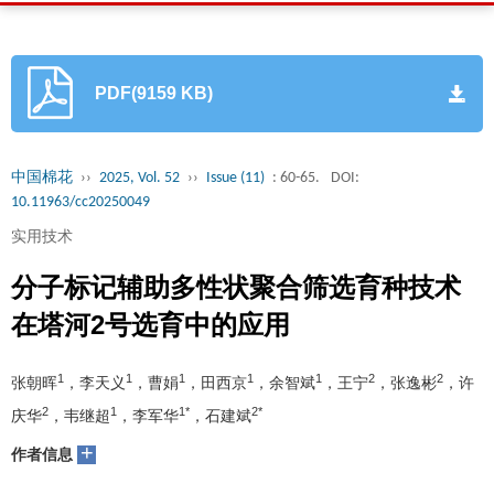
PDF(9159 KB)
中国棉花
››
2025, Vol. 52
››
Issue (11)
: 60-65.
DOI:
10.11963/cc20250049
实用技术
分子标记辅助多性状聚合筛选育种技术
在塔河2号选育中的应用
1
1
1
1
1
2
2
张朝晖
，李天义
，曹娟
，田西京
，余智斌
，王宁
，张逸彬
，许
2
1
1*
2*
庆华
，韦继超
，李军华
，石建斌
+
作者信息