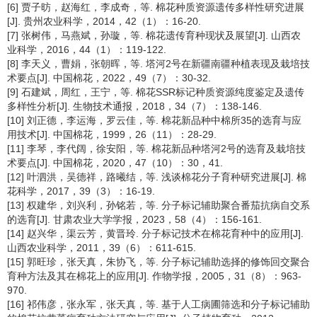
[6] 贾子昉，赵海红，李成奇，等. 棉花种质资源遗传多样性研究进展
[J]. 贵州农业科学，2014，42（1）：16-20.
[7] 张树伟，马燕斌，孙璇，等. 棉花遗传育种现状及展望[J]. 山西农
业科学，2016，44（1）：119-122.
[8] 李天义，曹娟，张朝晖，等. 塔河2号在新疆南疆种植表现及栽培技
术要点[J]. 中国棉花，2022，49（7）：30-32.
[9] 石建斌，周红，王宁，等. 棉花SSR标记种质资源纯度鉴定及遗传
多样性分析[J]. 生物技术通报，2018，34（7）：138-146.
[10] 刘正德，李运海，罗云佳，等. 棉花新品种中棉所35的选育与应
用技术[J]. 中国棉花，1999，26（11）：28-29.
[11] 李琴，李代阔，徐安阳，等. 棉花新品种塔河2号的选育及栽培技
术要点[J]. 中国棉花，2020，47（10）：30，41.
[12] 叶泗洪，吴德祥，路曦结，等. 浅谈棉花分子育种研究进展[J]. 棉
花科学，2017，39（3）：16-19.
[13] 权建华，刘兴利，孙铭若，等. 分子标记辅助聚合番茄抗病自交系
的选育[J]. 甘肃农业大学学报，2023，58（4）：156-161.
[14] 赵兴华，渠云芳，黄晋玲. 分子标记技术在棉花育种中的应用[J].
山西农业科学，2011，39（6）：611-615.
[15] 郭旺珍，张天真，朱协飞，等. 分子标记辅助选择的修饰回交聚合
育种方法及其在棉花上的应用[J]. 作物学报，2005，31（8）：963-
970.
[16] 祁伟彦，张永军，张天真，等. 基于人工病圃筛选和分子标记辅助