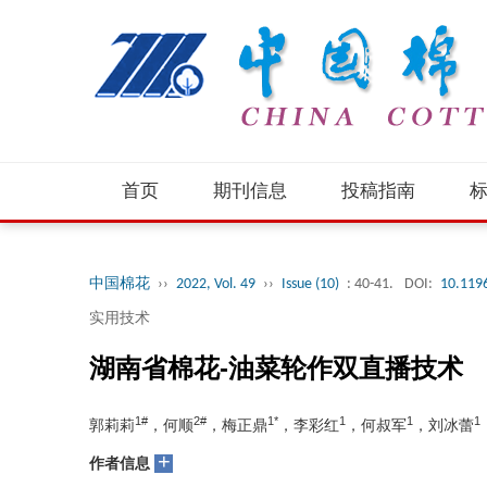
首页
期刊信息
投稿指南
中国棉花
››
2022, Vol. 49
››
Issue (10)
: 40-41.
DOI:
10.119
实用技术
湖南省棉花-油菜轮作双直播技术
1#
2#
1*
1
1
1
郭莉莉
，何顺
，梅正鼎
，李彩红
，何叔军
，刘冰蕾
+
作者信息