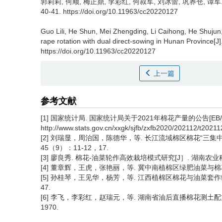
郭莉莉, 何顺, 梅正鼎, 李彩红, 何叔军, 刘冰蕾, 巩养仓, 谭军
40-41. https://doi.org/10.11963/cc20220127
Guo Lili, He Shun, Mei Zhengding, Li Caihong, He Shujun
rape rotation with dual direct-sowing in Hunan Province[J
https://doi.org/10.11963/cc20220127
上一篇
参考文献
[1] 国家统计局. 国家统计局关于2021年棉花产量的公告[EB/OL］.（
http://www.stats.gov.cn/xxgk/sjfb/zxfb2020/202112/t202
[2] 刘瑞显，周治国，陈德华，等. 长江流域棉区棉花“三集中
45（9）：11-12，17.
[3] 廖良秀. 棉花-油菜轮作高效栽培模式研究[J］. 湖南农业科
[4] 董章辉，王虎，张艳丽，等. 冀中南植棉区绿肥油菜与棉花复
[5] 孙桂琴，王见华，杨芳，等. 江西植棉区棉花与油菜套作绿色
47.
[6] 李飞，李彩红，赵瑞元，等. 湖南省油后直播棉花测土配方施
1970.