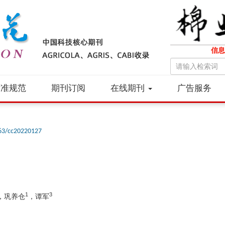
信息
标准规范
期刊订阅
在线期刊
广告服务
63/cc20220127
1
3
，巩养仓
，谭军