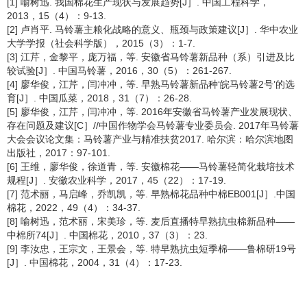
[1] 喻树迅. 我国棉花生产现状与发展趋势[J］. 中国工程科学，
2013，15（4）：9-13.
[2] 卢肖平. 马铃薯主粮化战略的意义、瓶颈与政策建议[J］. 华中农业
大学学报（社会科学版），2015（3）：1-7.
[3] 江芹，金黎平，庞万福，等. 安徽省马铃薯新品种（系）引进及比
较试验[J］. 中国马铃薯，2016，30（5）：261-267.
[4] 廖华俊，江芹，闫冲冲，等. 早熟马铃薯新品种‘皖马铃薯2号’的选
育[J］. 中国瓜菜，2018，31（7）：26-28.
[5] 廖华俊，江芹，闫冲冲，等. 2016年安徽省马铃薯产业发展现状、
存在问题及建议[C］//中国作物学会马铃薯专业委员会. 2017年马铃薯
大会会议论文集：马铃薯产业与精准扶贫2017. 哈尔滨：哈尔滨地图
出版社，2017：97-101.
[6] 王维，廖华俊，徐道青，等. 安徽棉花——马铃薯轻简化栽培技术
规程[J］. 安徽农业科学，2017，45（22）：17-19.
[7] 范术丽，马启峰，乔凯凯，等. 早熟棉花品种中棉EB001[J］.中国
棉花，2022，49（4）：34-37.
[8] 喻树迅，范术丽，宋美珍，等. 麦后直播特早熟抗虫棉新品种——
中棉所74[J］. 中国棉花，2010，37（3）：23.
[9] 李汝忠，王宗文，王景会，等. 特早熟抗虫短季棉——鲁棉研19号
[J］. 中国棉花，2004，31（4）：17-23.