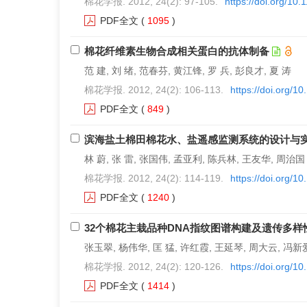
棉花学报. 2012, 24(2): 97-105.
https://doi.org/10
PDF全文
(
1095
)
棉花纤维素生物合成相关蛋白的抗体制备
范 建, 刘 绪, 范春芬, 黄江锋, 罗 兵, 彭良才, 夏 涛
棉花学报. 2012, 24(2): 106-113.
https://doi.org/1
PDF全文
(
849
)
滨海盐土棉田棉花水、盐遥感监测系统的设计与
林 蔚, 张 雷, 张国伟, 孟亚利, 陈兵林, 王友华, 周治国
棉花学报. 2012, 24(2): 114-119.
https://doi.org/1
PDF全文
(
1240
)
32个棉花主栽品种DNA指纹图谱构建及遗传多样
张玉翠, 杨伟华, 匡 猛, 许红霞, 王延琴, 周大云, 冯新爱
棉花学报. 2012, 24(2): 120-126.
https://doi.org/1
PDF全文
(
1414
)