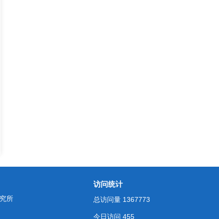
访问统计
究所
总访问量
1367773
今日访问
455