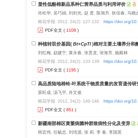
显性低酚棉新品系种仁营养品质与利用评价
肖松华, 吴巧娟, 刘剑光, 赵 君, 陈旭升, 狄佳春, 马晓
棉花学报. 2012, 24(2): 127-132.
https://doi.org/1
PDF全文
(
1108
)
种植转双价基因(
Bt
+
CpTI
)棉对主要土壤养分和
刘红梅, 赵建宁, 黄永春, 张贵龙, 张海芳, 杨殿林
棉花学报. 2012, 24(2): 133-139.
https://doi.org/1
PDF全文
(
1195
)
高品质陆地棉铃-叶系统干物质质量的发育遗传研
莫旺成, 汤飞宇, 肖文俊
棉花学报. 2012, 24(2): 140-146.
https://doi.org/1
PDF全文
(
851
)
新疆南部棉区黄萎病菌种群致病性分化及变异
韩宏伟, 任毓忠, 刘培源, 张 莉, 李 春, 李国英