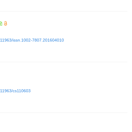
10.11963/issn.1002-7807.201604010
0.11963/cs110603