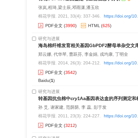
张岚,程琦,梁士辰,邓雨潇,潘玉欣
棉花学报. 2021, 33(4): 337-346.
https://doi.org/
PDF全文
(
3990
)
HTML
(
625
)
研究与进展
海岛棉纤维发育相关基因GbPDF2酵母单杂交
郑云娜, 代华琴, 曹跃芬, 李金娟, 戎均康, 丁明全
棉花学报. 2014, 26(3): 204-212.
https://doi.org/
PDF全文
(
3542
)
Baidu(
1
)
研究与进展
转基因抗虫棉中
cry
1Aa基因表达盒的序列测定和
孙 爻, 谢家建, 范荫荫, 李 蕊, 彭于发
棉花学报. 2011, 23(3): 224-227.
https://doi.org/1
PDF全文
(
3212
)