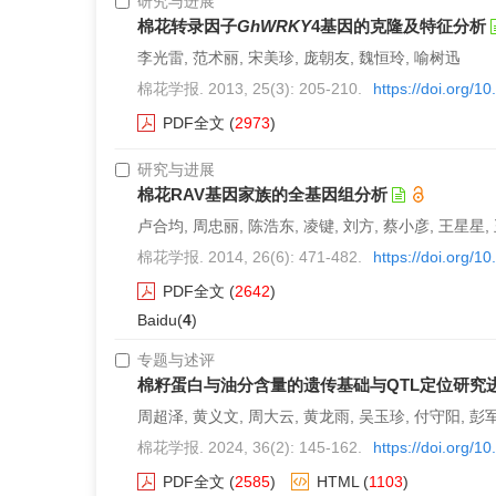
研究与进展
棉花转录因子
GhWRKY
4基因的克隆及特征分析
李光雷, 范术丽, 宋美珍, 庞朝友, 魏恒玲, 喻树迅
棉花学报. 2013, 25(3): 205-210.
https://doi.org/
PDF全文
(
2973
)
研究与进展
棉花RAV基因家族的全基因组分析
卢合均, 周忠丽, 陈浩东, 凌键, 刘方, 蔡小彦, 王星星,
棉花学报. 2014, 26(6): 471-482.
https://doi.org/
PDF全文
(
2642
)
Baidu(
4
)
专题与述评
棉籽蛋白与油分含量的遗传基础与QTL定位研究
周超泽, 黄义文, 周大云, 黄龙雨, 吴玉珍, 付守阳, 彭军
棉花学报. 2024, 36(2): 145-162.
https://doi.org/
PDF全文
(
2585
)
HTML
(
1103
)