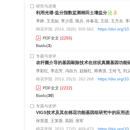
研究与进展
利用光谱-盐分指数监测棉田土壤盐分
李静, 王克如, 李少昆, 陈兵, 肖春花, 王琼, 王方永, 
棉花学报. 2014, 26(6): 555-562.
https://doi.org/1
PDF全文
(
2255
)
Baidu(
3
)
专题与述评
农杆菌介导的基因敲除技术在丝状真菌基因功能
李彩红, 李志芳, 冯自力, 赵丽红, 师勇强, 王玲飞, 刘
棉花学报. 2013, 25(3): 262-268.
https://doi.org/1
PDF全文
(
2222
)
Baidu(
30
)
专题与述评
VIGS技术及其在棉花功能基因组研究中的应用进
张景霞, 王芙蓉, 高阳, 张军
棉花学报. 2015, 27(5): 469-473.
https://doi.org/