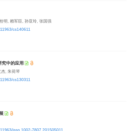
李栓明, 赖军臣, 孙亚玲, 张国强
0.11963/cs140611
研究中的应用
义杰, 朱荷琴
0.11963/cs130311
展
10.11963/issn.1002-7807.201505011