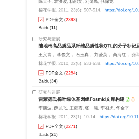
陈天子, 袁洪波, 杨郁文, 刘蔼民, 张保龙
棉花学报. 2011, 23(6): 507-514.
https://doi.org/1
PDF全文
(
2393
)
Baidu(
11
)
研究与进展
陆地棉高品质品系纤维品质性状QTL的分子标记
王义青， 李俊文， 石玉真， 刘爱英， 商海红， 龚
棉花学报. 2010, 22(6): 533-538.
https://doi.org/
PDF全文
(
2284
)
Baidu(
34
)
研究与进展
雷蒙德氏棉叶绿体基因组Fosmid文库构建
李朋波, 薛龙飞, 王彦霞, 张 曦, 李召虎, 华金平
棉花学报. 2011, 23(1): 10-14.
https://doi.org/10.
PDF全文
(
2271
)
Baidu(
21
)