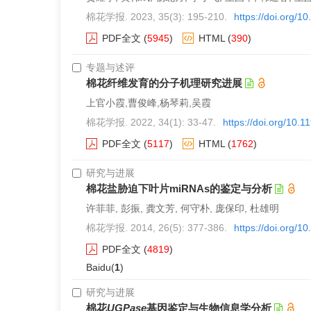
棉花学报. 2023, 35(3): 195-210.
https://doi.org/
PDF全文
(
5945
)
HTML
(
390
)
专题与述评
棉花纤维发育的分子机理研究进展
上官小霞,曹俊峰,杨琴莉,吴霞
棉花学报. 2022, 34(1): 33-47.
https://doi.org/10.
PDF全文
(
5117
)
HTML
(
1762
)
研究与进展
棉花盐胁迫下叶片miRNAs的鉴定与分析
许菲菲, 彭振, 龚文芳, 何守朴, 庞保印, 杜雄明
棉花学报. 2014, 26(5): 377-386.
https://doi.org/
PDF全文
(
4819
)
Baidu(
1
)
研究与进展
棉花
UGPase
基因鉴定与生物信息学分析