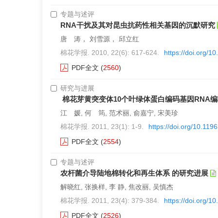
专题与述评
RNA干扰及其对昆虫抗药性相关基因的沉默研究
唐 涛， 刘雪源， 邱立红
棉花学报. 2010, 22(6): 617-624.
https://doi.org/
PDF全文
(
2560
)
研究与进展
棉花芽黄突变体10个叶绿体蛋白编码基因RNA
江 媛, 何 筠, 范术丽, 俞嘉宁, 宋美珍
棉花学报. 2011, 23(1): 1-9.
https://doi.org/10.11
PDF全文
(
2554
)
专题与述评
农杆菌介导陆地棉转化和再生体系 的研究进展
解晓红, 张换样, 李 静, 焦改丽, 吴慎杰
棉花学报. 2011, 23(4): 379-384.
https://doi.org/1
PDF全文
(
2526
)