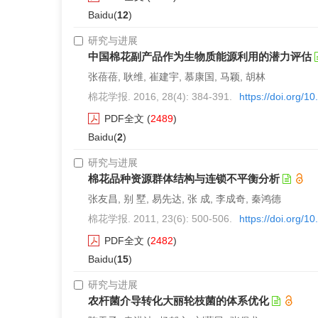
Baidu(
12
)
研究与进展
中国棉花副产品作为生物质能源利用的潜力评估
张蓓蓓, 耿维, 崔建宇, 慕康国, 马颖, 胡林
棉花学报. 2016, 28(4): 384-391.
https://doi.org/
PDF全文
(
2489
)
Baidu(
2
)
研究与进展
棉花品种资源群体结构与连锁不平衡分析
张友昌, 别 墅, 易先达, 张 成, 李成奇, 秦鸿德
棉花学报. 2011, 23(6): 500-506.
https://doi.org/1
PDF全文
(
2482
)
Baidu(
15
)
研究与进展
农杆菌介导转化大丽轮枝菌的体系优化