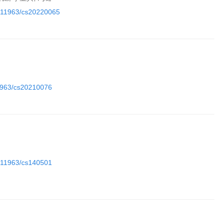
10.11963/cs20220065
11963/cs20210076
10.11963/cs140501