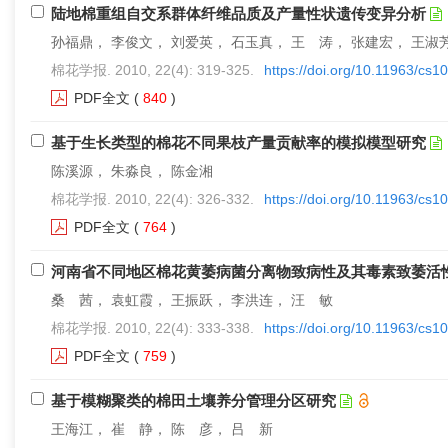
陆地棉重组自交系群体纤维品质及产量性状遗传变异分析
孙福鼎， 李俊文， 刘爱英， 石玉真， 王 涛， 张建宏， 王淑
棉花学报. 2010, 22(4): 319-325.
https://doi.org/10.11963/cs1
PDF全文
(
840
)
基于生长类型的棉花不同果枝产量贡献率的模拟模型研究
陈溪源， 朱淼良， 陈金湘
棉花学报. 2010, 22(4): 326-332.
https://doi.org/10.11963/cs1
PDF全文
(
764
)
河南省不同地区棉花黄萎病菌分离物致病性及其毒素致萎活
桑 茜， 袁虹霞， 王振跃， 李洪连， 汪 敏
棉花学报. 2010, 22(4): 333-338.
https://doi.org/10.11963/cs1
PDF全文
(
759
)
基于模糊聚类的棉田土壤养分管理分区研究
王海江， 崔 静， 陈 彦， 吕 新