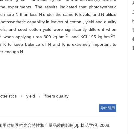
e experiments. The results indicated that photosynthetic
ied more N than less N under the same K levels, and N utilize
tosynthetic capability in leaves of cotton , yield and quality
s, and seed cotton yield were significantly different when
-2
-2
ned when applying urea 300 kg·hm
and KCl 195 kg·hm

ble K to keep balance of N and K is extremely important to
nder enough N.
teristics
/
yield
/
fibers quality
导出引用
用对短季棉光合特性和产量品质的影响[J]. 棉花学报, 2008,