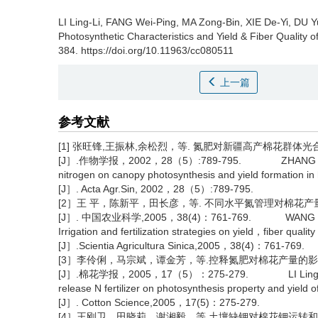
LI Ling-Li, FANG Wei-Ping, MA Zong-Bin, XIE De-Yi, DU
Photosynthetic Characteristics and Yield & Fiber Quality 
384. https://doi.org/10.11963/cc080511
上一篇
参考文献
[1] 张旺锋,王振林,余松烈，等. 氮肥对新疆高产棉花群体
[J］.作物学报，2002，28（5）:789-795. ZHANG Wang-feng，
nitrogen on canopy photosynthesis and yield formation in h
[J］. Acta Agr.Sin, 2002，28（5）:789-795.
[2］王 平，陈新平，田长彦，等. 不同水平氮管理对棉花
[J］. 中国农业科学,2005，38(4)：761-769. WANG Ping,Chen X
Irrigation and fertilization strategies on yield，fiber quali
[J］.Scientia Agricultura Sinica,2005，38(4)：761-769.
[3］李伶俐，马宗斌，谭金芳，等.控释氮肥对棉花产量的
[J］.棉花学报，2005，17（5）：275-279. LI Ling-li,Ma Zong-
release N fertilizer on photosynthesis property and yield o
[J］. Cotton Science,2005，17(5)：275-279.
[4］王刚卫，田晓莉，谢湘毅，等.土壤缺钾对棉花钾运转