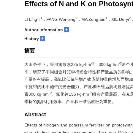
Effects of N and K on Photosynt
1
2
1
2
LI Ling-li
，FANG Wei-ping
，MA Zong-bin
，XIE De-yi
，
+
Author information
+
History
摘要
-2
-2
大田条件下，采用施尿素225 kg·hm
、300 kg·hm
两个水
平，研究了不同组合对短季棉光合特性和产量品质的影响
产量略有提高，高氮比低氮的增产效应随钾量的增加而增加
个施钾的比不施钾的光合能力、产量和纤维品质均显著提
-2
-2
素300 kg·hm
、氯化钾195 kg·hm
组合产量最高。在充
季棉的氮肥利用效率、产量和纤维品质极为重要。
Abstract
Effects of nitrogen and potassium fertilizer on photosynth
were studied under field experiments. Two urea (N) lev