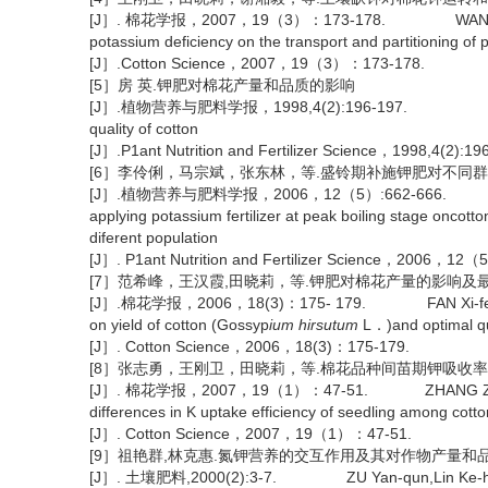
[J］. 棉花学报，2007，19（3）：173-178. WANG Gang-wei，
potassium deficiency on the transport and partitioning of 
[J］.Cotton Science，2007，19（3）：173-178.
[5］房 英.钾肥对棉花产量和品质的影响
[J］.植物营养与肥料学报，1998,4(2):196-197. FANG ying .E
quality of cotton
[J］.P1ant Nutrition and Fertilizer Science，1998,4(2):19
[6］李伶俐，马宗斌，张东林，等.盛铃期补施钾肥对不同
[J］.植物营养与肥料学报，2006，12（5）:662-666. LI Ling-1
applying potassium fertilizer at peak boiling stage oncotto
diferent population
[J］. P1ant Nutrition and Fertilizer Science，2006，12（
[7］范希峰，王汉霞,田晓莉，等.钾肥对棉花产量的影响及
[J］.棉花学报，2006，18(3)：175- 179. FAN Xi-feng，Wang 
on yield of cotton (Gossyp
ium hirsutum
L．)and optimal qu
[J］. Cotton Science，2006，18(3)：175-179.
[8］张志勇，王刚卫，田晓莉，等.棉花品种间苗期钾吸收
[J］. 棉花学报，2007，19（1）：47-51. ZHANG Zhi-yong，W
differences in K uptake efficiency of seedling among cotto
[J］. Cotton Science，2007，19（1）：47-51.
[9］祖艳群,林克惠.氮钾营养的交互作用及其对作物产量和
[J］. 土壤肥料,2000(2):3-7. ZU Yan-qun,Lin Ke-hui. Effec