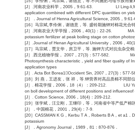
[15］李伶俐，马宗斌，谢德意，等.不同施肥与缩节胺用
[J］.河南农业科学，2005，9:61-63. LI Ling-li,Ma Zong-bin,X
application combined with different DPC quantities on yiel
[J］．Journal of Henna Agricultural Science, 2005，9:61
[16］马宗斌,李伶俐，谢德意，等. 盛铃期施钾对棉花光合
[J］.河南农业大学学报，2006，40(1)：22-26. MA Zong-bin，Li
potassium fertilizer at peak boiling stage on cotton photos
[J］.Journal of Henan Agricultural University，2006，40(
[17］马宗斌，贾文华，房卫平，等. 施钾方式对抗虫杂交
[J］.西北植物学报， 2007，27(3)：577-582. MA Zong-bi
Photosynthesis characteristic，yield and fiber quality of I
application types
[J］. Acta Bot Borea1Occident Sin, 2007，27(3)：577-5
[18］刘 燕，王进友，张 祥，等.钾营养对高品质棉不同
[J］. 棉花学报，2006，18（4）：209-212. LIU Yan，Wang J
on boll development of different positions and influence
[J］. Cotton Science, 2006，18(4)：209-212.
[19］张学斌，汪立刚，王继印，等．河南省中等产低产棉
[J］．中国棉花，2001，29(4)：7-9.
[20］CASSMAN K G，Kerbu T A，Roberts B A，et a1．Differenti
potassium
[J］．Agronomy Journal，1989，81：870-876．