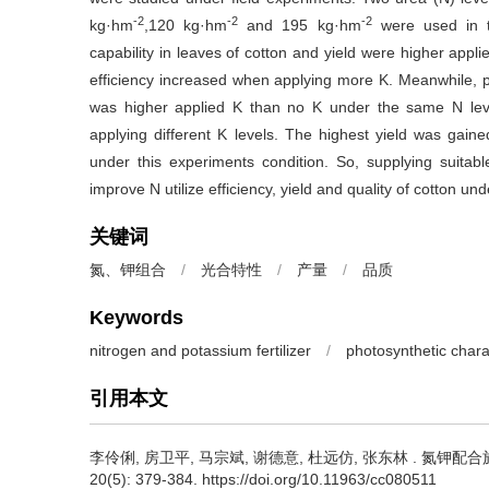
-2
-2
-2
kg·hm
,120 kg·hm
and 195 kg·hm
were used in th
capability in leaves of cotton and yield were higher appl
efficiency increased when applying more K. Meanwhile, pho
was higher applied K than no K under the same N level
applying different K levels. The highest yield was gai
under this experiments condition. So, supplying suita
improve N utilize efficiency, yield and quality of cotton u
关键词
氮、钾组合
/
光合特性
/
产量
/
品质
Keywords
nitrogen and potassium fertilizer
/
photosynthetic charac
引用本文
李伶俐, 房卫平, 马宗斌, 谢德意, 杜远仿, 张东林 .
氮钾配合施
20(5): 379-384. https://doi.org/10.11963/cc080511