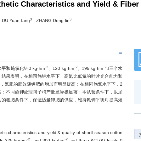
hetic Characteristics and Yield & Fiber
3
3
DU Yuan-fang
，ZHANG Dong-lin
-2
-2
-2
平和施氯化钾0 kg·hm
、120 kg·hm
、195 kg·hm
三个水
。结果表明，在相同施钾水平下，高氮比低氮的叶片光合能力和
，氮肥的肥效随钾肥的增加而明显提高；在相同施氮水平下，2
高；不同施钾处理间子棉产量差异极显著；本试验条件下，以尿
足的氮肥条件下，保证适量钾肥的供应，维持氮钾平衡对提高短
etic characteristics and yield & quality of shortseason cotton
-2
-2
els 225 kg·hm
and 300 kg·hm
and three KCl (K) levels 0