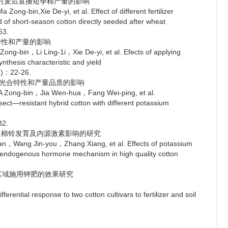
量对麦后直播短季棉产量的影响
ie De-yi, et al. Effect of different fertilizer
d of short-season cotton directly seeded after wheat
-63.
特性和产量的影响
 Ling-1i，Xie De-yi, et al. Efects of applying
ynthesis characteristic and yield
1)：22-26.
棉光合特性和产量品质的影响
n，Jia Wen-hua，Fang Wei-ping, et al.
nsect—resistant hybrid cotton with different potassium
82.
部位棉铃发育及内源激素影响的研究
in-you，Zhang Xiang, et al. Effects of potassium
of endogenous hormone mechanism in high quality cotton
区域施用钾肥的效果研究
al response to two cotton cultivars to fertilizer and soil