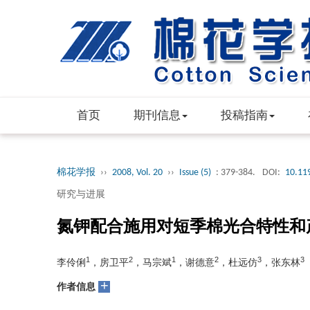
首页
期刊信息
投稿指南
棉花学报
››
2008, Vol. 20
››
Issue (5)
: 379-384.
DOI:
10.11
研究与进展
氮钾配合施用对短季棉光合特性和
1
2
1
2
3
3
李伶俐
，房卫平
，马宗斌
，谢德意
，杜远仿
，张东林
+
作者信息