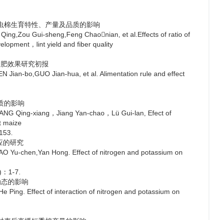
抗虫棉生育特性、产量及品质的影响
-sheng,Feng Chaonian, et al.Effects of ratio of
lopment，lint yield and fiber quality
钾肥效果研究初报
GUO Jian-hua, et al. Alimentation rule and effect
质的影响
-xiang，Jiang Yan-chao，Lü Gui-lan, Efect of
t maize
153.
应的研究
Yan Hong. Effect of nitrogen and potassium on
1)：1-7.
动态的影响
fect of interaction of nitrogen and potassium on