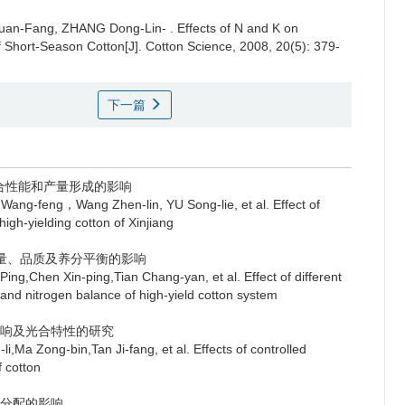
 Yuan-Fang, ZHANG Dong-Lin- .
Effects of N and K on
of Short-Season Cotton[J]. Cotton Science, 2008, 20(5): 379-
下一篇
光合性能和产量形成的影响
Wang Zhen-lin, YU Song-lie, et al. Effect of
igh-yielding cotton of Xinjiang
产量、品质及养分平衡的影响
in-ping,Tian Chang-yan, et al. Effect of different
ty and nitrogen balance of high-yield cotton system
影响及光合特性的研究
bin,Tan Ji-fang, et al. Effects of controlled
f cotton
和分配的影响