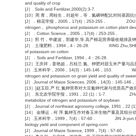
and quality of crop
[J］. Soils and Fertilizer,2000(2):3-7.
[10］周 青，周桂生，封超年，等．氮磷钾配比对转基因
[J］．棉花学报，2005，17(4)：253-255． ZOU Qing,Zou Gui
nitrogen， phosphorus and potassium on cotton plant deve
[J］．Cotton Science，2005，17(4)：253-255．
[11］邢 竹，申建波，郭建华,等.高产棉花营养吸收规律及
[J］. 土壤肥料，1994，4：26-28. XING Zhu,SHEN Jian-bo,
of potassium on cotton
[J］．Soils and Fertilizer, 1994，4：26-28.
[12］王庆祥，姜艳超，吕桂兰.氮、钾肥对甜玉米产量与品
[J］.玉米科学，2006，14(3)：145-146，153. WANG Qing
nitrogen and potassium on grain yield and quality of swee
[J］.Journal of Maize Sciences, 2006，14(3)：145-146，
[13］]赵玉臣,严 红.氮钾营养对大豆氮钾代谢与优质高产效
[J］. 东北农学院学报，1991，22 (1)：1-7. ZHAO Yu-chen,
metabolize of nitrogen and potassium of soybean
[J］. Journal of northeast agronomy college, 1991，22 (
[14］ 金继运，何 萍.氮钾互作对春玉米生物产量及其组分
[J］.玉米科学，1999，7(4)：57-60． JIN Ji-yun,He Ping. Ef
biology yield and component of spring-corn
[J］.Journal of Maize Science, 1999，7(4)：57-60．