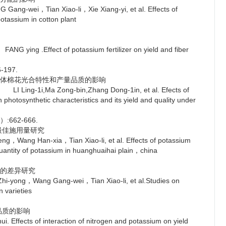
Tian Xiao-li，Xie Xiang-yi, et al. Effects of
potassium in cotton plant
ffect of potassium fertilizer on yield and fiber
6-197.
群体棉花光合特性和产量品质的影响
i,Ma Zong-bin,Zhang Dong-1in, et al. Efects of
n photosynthetic characteristics and its yield and quality under
5）:662-666.
最佳施用量研究
Han-xia，Tian Xiao-li, et al. Effects of potassium
antity of potassium in huanghuaihai plain，china
率的差异研究
ang Gang-wei，Tian Xiao-li, et al.Studies on
n varieties
品质的影响
ts of interaction of nitrogen and potassium on yield