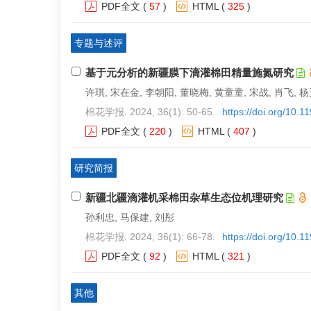
PDF全文
(
57
)
HTML
(
325
)
专题与述评
基于元分析的新疆膜下滴灌棉田精量施氮研究
许琪, 宋在金, 李朝阳, 董晓梅, 黄童童, 宋战, 肖飞, 
棉花学报. 2024, 36(1): 50-65.
https://doi.org/10.
PDF全文
(
220
)
HTML
(
407
)
研究简报
新疆北疆滴灌机采棉田杂草生态位机理研究
孙利忠, 马保建, 刘彤
棉花学报. 2024, 36(1): 66-78.
https://doi.org/10.
PDF全文
(
92
)
HTML
(
321
)
其他