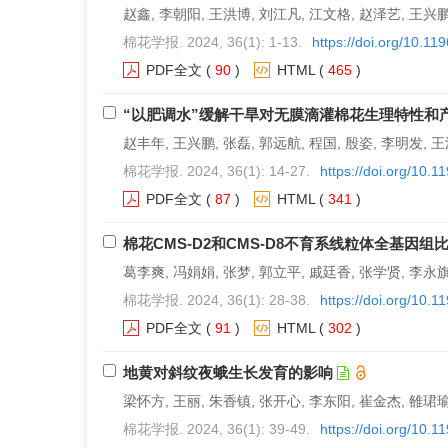
赵鑫, 李朝阳, 王洪博, 刘江凡, 江文格, 赵泽艺, 王兴鹏
棉花学报. 2024, 36(1): 1-13.
https://doi.org/10.1
PDF全文
(
90
)
HTML
(
465
)
“以肥调水”缓解干旱对无膜滴灌棉花生理特性和
赵丰年, 王兴鹏, 张磊, 郭远航, 程国, 殷姿, 李明发, 
棉花学报. 2024, 36(1): 14-27.
https://doi.org/10.
PDF全文
(
87
)
HTML
(
341
)
棉花CMS-D2和CMS-D8不育系线粒体全基因组
葛李爽, 冯娟娟, 张梦, 郭立平, 戚廷香, 张学贤, 李永旗
棉花学报. 2024, 36(1): 28-38.
https://doi.org/10.
PDF全文
(
91
)
HTML
(
302
)
地黄对斜纹夜蛾生长发育的影响
梁怀方, 王丽, 朱香镇, 张开心, 李东阳, 崔金杰, 雒珺
棉花学报. 2024, 36(1): 39-49.
https://doi.org/10.