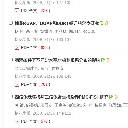
棉花学报. 2009, 21(2): 127-132.
PDF全文
(
723
)
棉花RGAP、DGAP和DDRT标记的定位研究
杨 昶, 高玉龙, 胡重怡, 周兆华, 郭旺珍, 张天真
棉花学报. 2009, 21(2): 133-137.
PDF全文
(
638
)
滴灌条件下不同盐水平对棉花根系分布的影响
龚 江, 鲍建喜, 吕 宁, 侯振安
棉花学报. 2009, 21(2): 138-143.
PDF全文
(
751
)
四倍体栽培棉与二倍体野生棉杂种PMC-FISH研究
凌 键, 邹美娟, 宋国立, 王春英, 彭仁海, 刘 方, 黎绍惠, 张香娣, 
棉花学报. 2009, 21(2): 144-152.
PDF全文
(
670
)