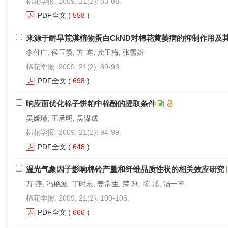
棉花学报. 2009, 21(2): 83-88.
PDF全文
(
558
)
来源于耐旱荒漠植物蛋白CkND对棉花黄萎病的抑制作用及
李付广, 侯玉霞, 方 鑫, 龚玉梅, 张雪妍
棉花学报. 2009, 21(2): 89-93.
PDF全文
(
698
)
响应面优化棉子饼粕中棉酚的提取条件
吴媛瑾, 王承明, 吴谋成
棉花学报. 2009, 21(2): 94-99.
PDF全文
(
648
)
温光气象因子影响棉铃产量和纤维品质性状的相关效应研究
万 燕, 冯艳波, 丁时永, 姜常生, 荣 利, 陈 旭, 汤一卒
棉花学报. 2009, 21(2): 100-106.
PDF全文
(
666
)