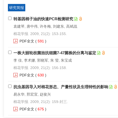
研究简报
转基因棉子油的快速PCR检测研究
袁建琴, 唐中伟, 许冬梅, 刘建东, 高斌战
棉花学报. 2009, 21(2): 153-155.
PDF全文
(
591
)
一株大丽轮枝菌拮抗细菌7-47菌株的分离与鉴定
李 佳, 李术娜, 郭晓军, 朱 莹, 朱宝成
棉花学报. 2009, 21(2): 156-158.
PDF全文
(
630
)
抗虫基因导入对棉花形态、产量性状及生理特性的影响
易永华, 邢宏宜, 赵俊兴
棉花学报. 2009, 21(2): 159-封三.
PDF全文
(
675
)