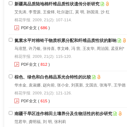
新疆高品质陆地棉纤维品质性状遗传分析研究
艾先涛, 李雪源, 王俊铎, 吐尔逊江, 莫 明, 孙国清, 沙 红
棉花学报. 2009, 21(2): 107-114.
PDF全文
(
686
)
氮素水平对棉铃干物质积累分配和纤维品质性状的影响
马溶慧, 许乃银, 张传喜, 李文峰, 冯 营, 王友华, 周治国, 孟亚利*
棉花学报. 2009, 21(2): 115-120.
PDF全文
(
812
)
棕色、绿色和白色棉品系光合特性的比较
华水金, 袁淑娜, 赵向前, 张小全, 刘英新, 文国吉, 张海平, 王学德
棉花学报. 2009, 21(2): 121-126.
PDF全文
(
615
)
南疆干旱区连作棉田土壤养分及生物活性的初步研究
范君华, 龚明福, 刘 明, 张利莉