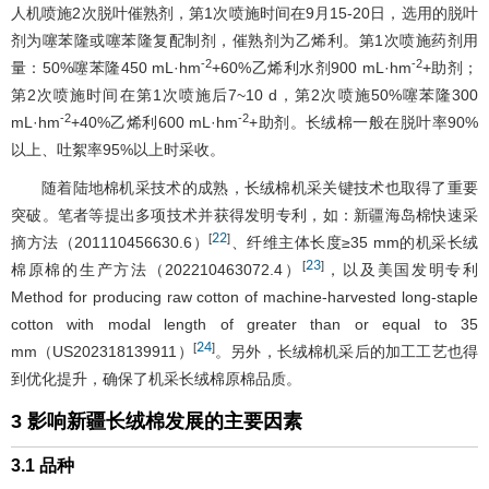
人机喷施2次脱叶催熟剂，第1次喷施时间在9月15-20日，选用的脱叶
剂为噻苯隆或噻苯隆复配制剂，催熟剂为乙烯利。第1次喷施药剂用
-2
-2
量：50%噻苯隆450 mL·hm
+60%乙烯利水剂900 mL·hm
+助剂；
第2次喷施时间在第1次喷施后7~10 d，第2次喷施50%噻苯隆300
-2
-2
mL·hm
+40%乙烯利600 mL·hm
+助剂。长绒棉一般在脱叶率90%
以上、吐絮率95%以上时采收。
随着陆地棉机采技术的成熟，长绒棉机采关键技术也取得了重要
突破。笔者等提出多项技术并获得发明专利，如：新疆海岛棉快速采
22
[
]
摘方法（201110456630.6）
、纤维主体长度≥35 mm的机采长绒
23
[
]
棉原棉的生产方法（202210463072.4）
，以及美国发明专利
Method for producing raw cotton of machine-harvested long-staple
cotton with modal length of greater than or equal to 35
24
[
]
mm（US202318139911）
。另外，长绒棉机采后的加工工艺也得
到优化提升，确保了机采长绒棉原棉品质。
3 影响新疆长绒棉发展的主要因素
3.1 品种