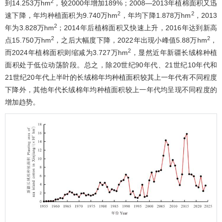
2
到14.253万hm
，较2000年增加189%；2008―2013年植棉面积又迅
2
2
速下降，年均种植面积为9.740万hm
，年均下降1.878万hm
，2013
2
年为3.828万hm
；2014年后植棉面积又快速上升，2016年达到新高
2
2
点15.750万hm
，之后大幅度下降，2022年出现小峰值5.88万hm
，
2
而2024年植棉面积则缩减为3.727万hm
，显然近年新疆长绒棉种植
面积处于低位动荡阶段。总之，除20世纪90年代、21世纪10年代和
21世纪20年代上半叶的长绒棉年均种植面积较其上一年代有不同程度
下降外，其他年代长绒棉年均种植面积较上一年代均呈现不同程度的
增加趋势。