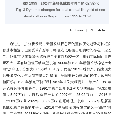
图3 1955―2024年新疆长绒棉年总产的动态变化
Fig. 3 Dynamic changes for total annual lint yield of sea
island cotton in Xinjiang from 1955 to 2024
Full size
|
PPT slide
通过进一步分析发现，新疆长绒棉总产的整体变化趋势与种植面
积基本相近，但因受单产影响，峰值或低谷值出现的时间存在一定差
异。1987年之前新疆长绒棉总产变化趋势较平缓，相邻年际间产量差
距不大，虽有峰值但不够典型，如1966年和1982年新疆长绒棉总产出
现2次峰值，分别为0.89万t和1.81万t。而在1987年后总产开始出现大
幅升降变化，年际间产量差距增加，呈现出较为典型的峰值，这与种
植面积在1982年波动下降直到1987年才又大幅提升，单产在1981年
开始持续提升相符合。1991年总产出现第1次典型的峰值（第3次峰
值，5.97万t），随后总产分别在2007年（25.02万t）、2016年
（23.01万t）和2022年（8.62万t）出现峰值。其中，2007年是新疆
长绒棉总产最高的年份，而2016年是新疆长绒棉发展的又一“高光”时
段，其总产是2013年的4.3倍。新疆长绒棉总产的低谷期在20世纪90