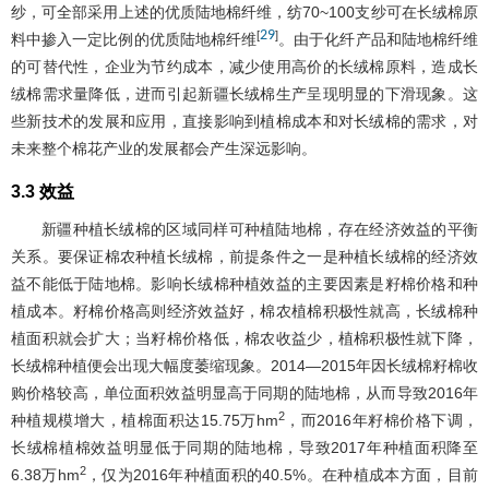
纱，可全部采用上述的优质陆地棉纤维，纺70~100支纱可在长绒棉原
29
[
]
料中掺入一定比例的优质陆地棉纤维
。由于化纤产品和陆地棉纤维
的可替代性，企业为节约成本，减少使用高价的长绒棉原料，造成长
绒棉需求量降低，进而引起新疆长绒棉生产呈现明显的下滑现象。这
些新技术的发展和应用，直接影响到植棉成本和对长绒棉的需求，对
未来整个棉花产业的发展都会产生深远影响。
3.3 效益
新疆种植长绒棉的区域同样可种植陆地棉，存在经济效益的平衡
关系。要保证棉农种植长绒棉，前提条件之一是种植长绒棉的经济效
益不能低于陆地棉。影响长绒棉种植效益的主要因素是籽棉价格和种
植成本。籽棉价格高则经济效益好，棉农植棉积极性就高，长绒棉种
植面积就会扩大；当籽棉价格低，棉农收益少，植棉积极性就下降，
长绒棉种植便会出现大幅度萎缩现象。2014―2015年因长绒棉籽棉收
购价格较高，单位面积效益明显高于同期的陆地棉，从而导致2016年
2
种植规模增大，植棉面积达15.75万hm
，而2016年籽棉价格下调，
长绒棉植棉效益明显低于同期的陆地棉，导致2017年种植面积降至
2
6.38万hm
，仅为2016年种植面积的40.5%。在种植成本方面，目前