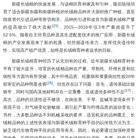
新疆长绒棉的快速发展，与该棉区育种家及时引种，随后陆续培
育了适合新疆东疆和南疆种植的长绒棉品种并大面积推广种植，直至
彻底替代引进品种等密切相关。品种的引进和改良为新疆长绒棉产量
25
[
]
的提高做出了很大贡献
，2015―2018年仅3年产量就提升了
52.5%。随着自主培育品种及其先进配套技术的推广应用，新疆长绒
棉的产业发展迎来了新的机遇，但挖掘遗传潜力，发挥优良遗传特
性，实现高产稳产优质，始终是长绒棉育种者追求的目标。
新疆长绒棉育种经历了从无到有的过程。近年新疆长绒棉育种水
平有了较大提升，培育的长绒棉品种在产量、早熟性、纤维长度和抗
病性等方面均有所突破，其中纤维品质、枯萎病和黄萎病抗性较20年
26
[
]
前审定的品种明显改善
。但也存在以下问题：首先，遗传基础比较
27
[
]
狭窄，同时与国内其他材料存在一定重叠，造成遗传多样性不足
；
其次，品种的抗逆性还不够强，在病虫害、干旱、盐碱等逆境条件下
表现不佳，对气候变化较敏感，易引起产量与纤维品质的波动变化；
另外，大多数品种达不到机械采收的要求，适宜机采的品种匮乏。长
绒棉品种的上述性状表现与新疆长绒棉育种手段仍以传统方法为主，
缺乏现代生物育种手段的应用等有关。因此，有必要通过加强种质资