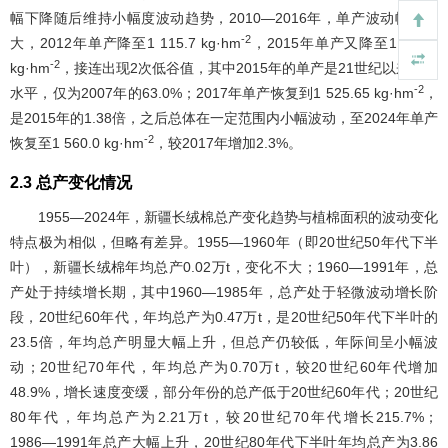
幅下降随后维持小幅度波动趋势，2010―2016年，单产波动幅度较
-2
大，2012年单产降至1 115.7 kg·hm
，2015年单产又降至1 105.8
-2
kg·hm
，接连出现2次低谷值，其中2015年的单产是21世纪以来最低
-2
水平，仅为2007年的63.0%；2017年单产恢复到1 525.65 kg·hm
，
是2015年的1.38倍，之后总体在一定范围内小幅波动，至2024年单产
-2
恢复至1 560.0 kg·hm
，较2017年增加2.3%。
2.3 总产变化情况
1955―2024年，新疆长绒棉总产变化趋势与植棉面积的波动变化
特点极为相似，但略有差异。1955―1960年（即20世纪50年代下半
叶），新疆长绒棉年均总产0.02万t，变化不大；1960―1991年，总
产处于持续增长期，其中1960―1985年，总产处于轻微波动增长阶
段，20世纪60年代，年均总产为0.47万t，是20世纪50年代下半叶的
23.5倍，年均总产明显大幅上升，但总产仍较低，年际间呈小幅波
动；20世纪70年代，年均总产为0.70万t，较20世纪60年代增加
48.9%，增长速度变缓，部分年份的总产低于20世纪60年代；20世纪
80年代，年均总产为2.21万t，较20世纪70年代增长215.7%；
1986―1991年总产大幅上升，20世纪80年代下半叶年均总产为3.86