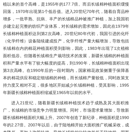
植以来的首个高峰，是1955年的177.7倍。而后长绒棉种植面积缓慢
回落，1970年出现第1个低谷值。进入20世纪70年代，随着自育品种
增多，一批早熟、抗病、丰产的长绒棉品种被推广种植，加上我国初
步建立起完整的纺织产业体系，对长绒棉的需求增加，因此在1979年
长绒棉种植面积达到第2次高峰。20世纪80年代初，我国引进的化纤
（化学纤维）设备陆续建成投产，化学纤维产量大幅增加，导致包括
长绒棉在内的棉花种植面积受到影响，因此，1983年出现了1次植棉
面积低谷。但随着长绒棉生产栽培技术的发展，新疆长绒棉的种植面
积和产量水平有了较大幅度的提高，到1990年，长绒棉种植面积出现
第3次高峰。在1990年后的一段时期内，国家棉花政策侧重于保障基
本的棉花供应和稳定细绒棉的种植，而长绒棉产量较低，同时政策支
持力度又相对不足，很多地区开始减少长绒棉种植，受其影响，1995
年新疆长绒棉种植面积缩减至1965年以前的水平。
进入21世纪，随着新疆长绒棉种植技术趋于成熟及其大面积推
广，长绒棉的市场竞争力明显增强。同时，市场需求量增加，导致新
疆长绒棉种植面积大幅上升。2007年创造了新纪录，种植面积是1990
年的2.27倍。2007年以后，由于陆地棉开始大面积推广机械采收，成