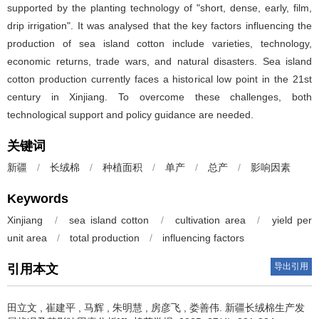
supported by the planting technology of "short, dense, early, film,
drip irrigation". It was analysed that the key factors influencing the
production of sea island cotton include varieties, technology,
economic returns, trade wars, and natural disasters. Sea island
cotton production currently faces a historical low point in the 21st
century in Xinjiang. To overcome these challenges, both
technological support and policy guidance are needed.
关键词
新疆
/
长绒棉
/
种植面积
/
单产
/
总产
/
影响因素
Keywords
Xinjiang
/
sea island cotton
/
cultivation area
/
yield per
unit area
/
total production
/
influencing factors
导出引用
引用本文
田立文
,
崔建平
,
马辉
,
朱明慧
,
房彦飞
,
娄善伟
.
新疆长绒棉生产发