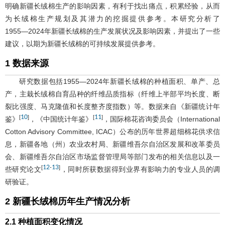
明确新疆长绒棉生产的影响因素，有利于找出痛点，积累经验，从而
为长绒棉生产规划及其潜力的挖掘提供参考。本研究分析了
1955―2024年新疆长绒棉的生产发展状况及影响因素，并提出了一些
建议，以期为新疆长绒棉的可持续发展提供参考。
1 数据来源
研究数据包括1955―2024年新疆长绒棉的种植面积、单产、总
产，主栽长绒棉自育品种的纤维品质指标（纤维上半部平均长度、断
裂比强度、马克隆值和长度整齐度指数）等。数据来自《新疆统计年
10
11
[
]
[
]
鉴》
，《中国统计年鉴》
，国际棉花咨询委员会（International
Cotton Advisory Committee, ICAC）公布的历年世界超细棉花供求信
息，新疆各地（州）农业农村局、新疆维吾尔自治区发展和改革委员
会、新疆维吾尔自治区市场监督管理局等部门发布的相关信息以及一
12
13
[
-
]
些研究论文
，同时所获数据得到业界有影响力的专业人员的调
研验证。
2 新疆长绒棉历年生产情况分析
2.1 种植面积变化情况