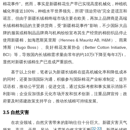
棉花事件”。然而，事实是新疆棉花生产早已实现高度机械化，种植机
械化率接近100%，种植水平世界领先，所谓“强迫劳动”完全是谎言和
谣言。但由于新疆长绒棉终端市场主要在欧美，再加上品牌商是高端
长绒棉棉制品的主要供货商，受“新疆棉花事件”影响，不少国际大品
牌的服装或棉制品品牌商与机构纷纷宣布其生产经营的棉纺织品停止
使用新疆棉，如海恩斯莫里斯（Hennes & Mauritz AB, H&M）、雨果
博斯（Hugo Boss）、良好棉花发展协会（Better Cotton Initiative,
BCI）等，导致国内长绒棉需求量由常年的约10万t下降至每年3万t，
显然对新疆长绒棉生产已造成严重损伤。
基于以上分析，笔者认为新疆长绒棉在提高机械化率和降低成本
的同时，还要加强国际沟通，积极参与国际棉花产业标准制定，提升
话语权，推动公平贸易；促进交流，通过实际考察和事实展示消除不
利影响；企业应加强多元化市场开发和技术创新，注重品牌宣传；政
府要及时搭建政策支持平台，推动长绒棉可持续发展。
3.5 自然灾害
在农业领域，自然灾害带来的影响往往十分巨大。新疆灾害天气
32
33
[
-
]
频发，高温、干旱、风沙、冰雹等自然灾害不断
。新疆长绒棉