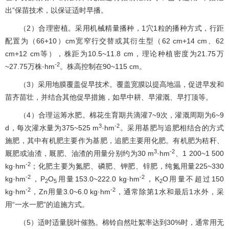
出”保苗技术，以保证适时早播。
（2）合理密植。采用机械精量播种，1穴1粒的播种方式，行距
配置为（66+10）cm宽窄行交替或其衍生型（62 cm+14 cm、62
cm+12 cm等），株距为10.5~11.8 cm，理论种植密度为21.75万
-2
~27.75万株·hm
。株高控制在90~115 cm。
（3）采用地膜覆盖促早技术。覆盖宽膜以提高地温，促进早发和
苗齐苗壮，并结合其他促早措施，如早中耕、早灌溉、早打顶等。
（4）合理运筹水肥。棉花生育期共滴灌7~9次，灌溉周期为6~9
3
-2
d，每次灌水量为375~525 m
·hm
。采用基肥与追肥相结合的方式
施肥，其中有机肥主要作为基肥，追肥主要用化肥。有机肥为秸秆、
3
-2
厩肥或油渣，厩肥、油渣的用量分别约为30 m
·hm
、1 200~1 500
-2
kg·hm
；化肥主要为氮肥、磷肥、钾肥、锌肥，纯氮用量225~330
-2
-2
kg·hm
，P
O
用量153.0~222.0 kg·hm
，K
O用量不超过150
2
5
2
-2
-2
kg·hm
，Zn用量3.0~6.0 kg·hm
，通常除第1水和最后1水外，采
用“一水一肥”的追施方式。
（5）适时适量脱叶催熟。棉铃自然吐絮率达到30%时，通常用无