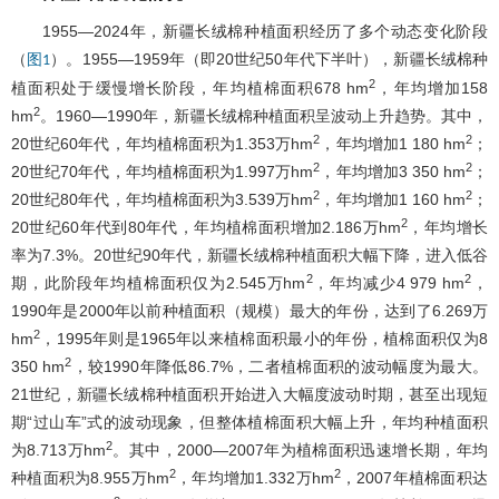
1955―2024年，新疆长绒棉种植面积经历了多个动态变化阶段
（
）。1955―1959年（即20世纪50年代下半叶），新疆长绒棉种
图1
2
植面积处于缓慢增长阶段，年均植棉面积678 hm
，年均增加158
2
hm
。1960―1990年，新疆长绒棉种植面积呈波动上升趋势。其中，
2
2
20世纪60年代，年均植棉面积为1.353万hm
，年均增加1 180 hm
；
2
2
20世纪70年代，年均植棉面积为1.997万hm
，年均增加3 350 hm
；
2
2
20世纪80年代，年均植棉面积为3.539万hm
，年均增加1 160 hm
；
2
20世纪60年代到80年代，年均植棉面积增加2.186万hm
，年均增长
率为7.3%。20世纪90年代，新疆长绒棉种植面积大幅下降，进入低谷
2
2
期，此阶段年均植棉面积仅为2.545万hm
，年均减少4 979 hm
，
1990年是2000年以前种植面积（规模）最大的年份，达到了6.269万
2
hm
，1995年则是1965年以来植棉面积最小的年份，植棉面积仅为8
2
350 hm
，较1990年降低86.7%，二者植棉面积的波动幅度为最大。
21世纪，新疆长绒棉种植面积开始进入大幅度波动时期，甚至出现短
期“过山车”式的波动现象，但整体植棉面积大幅上升，年均种植面积
2
为8.713万hm
。其中，2000―2007年为植棉面积迅速增长期，年均
2
2
种植面积为8.955万hm
，年均增加1.332万hm
，2007年植棉面积达