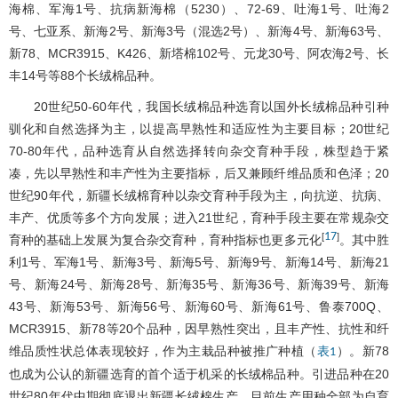
海棉、军海1号、抗病新海棉（5230）、72-69、吐海1号、吐海2
号、七亚系、新海2号、新海3号（混选2号）、新海4号、新海63号、
新78、MCR3915、K426、新塔棉102号、元龙30号、阿农海2号、长
丰14号等88个长绒棉品种。
20世纪50-60年代，我国长绒棉品种选育以国外长绒棉品种引种
驯化和自然选择为主，以提高早熟性和适应性为主要目标；20世纪
70-80年代，品种选育从自然选择转向杂交育种手段，株型趋于紧
凑，先以早熟性和丰产性为主要指标，后又兼顾纤维品质和色泽；20
世纪90年代，新疆长绒棉育种以杂交育种手段为主，向抗逆、抗病、
丰产、优质等多个方向发展；进入21世纪，育种手段主要在常规杂交
17
[
]
育种的基础上发展为复合杂交育种，育种指标也更多元化
。其中胜
利1号、军海1号、新海3号、新海5号、新海9号、新海14号、新海21
号、新海24号、新海28号、新海35号、新海36号、新海39号、新海
43号、新海53号、新海56号、新海60号、新海61号、鲁泰700Q、
MCR3915、新78等20个品种，因早熟性突出，且丰产性、抗性和纤
维品质性状总体表现较好，作为主栽品种被推广种植（
）。新78
表1
也成为公认的新疆选育的首个适于机采的长绒棉品种。引进品种在20
世纪80年代中期彻底退出新疆长绒棉生产，目前生产用种全部为自育