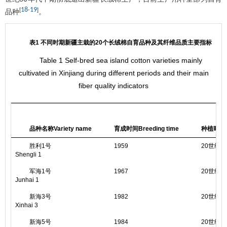
18
19
[
-
]
品种
。
表1 不同时期新疆主栽的20个长绒棉自育品种及其纤维品质主要指标
Table 1 Self-bred sea island cotton varieties mainly
cultivated in Xinjiang during different periods and their main
fiber quality indicators
品种名称Variety name
育成时间Breeding time
种植时期Pla
胜利1号
1959
20世纪60年
Shengli 1
军海1号
1967
20世纪60末
Junhai 1
新海3号
1982
20世纪80中
Xinhai 3
新海5号
1984
20世纪80年