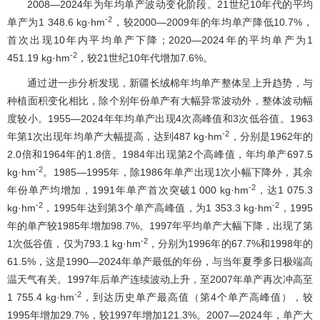
2008―2024年为年均单产波动变化阶段。21世纪10年代的平均
-2
单产为1 348.6 kg·hm
，较2000―2009年的年均单产降低10.7%，
首次出现10年内平均单产下降；2020―2024年的平均单产为1
-2
451.19 kg·hm
，较21世纪10年代增加7.6%。
通过进一步分析发现，新疆长绒棉年均单产整体呈上升趋势，与
种植面积变化相比，除个别年份单产有大幅异常波动外，整体波动幅
度较小。1955―2024年年均单产出现4次高峰值和3次低谷值。1963
-2
年第1次出现年均单产大幅提高，达到487 kg·hm
，分别是1962年的
2.0倍和1964年的1.8倍。1984年出现第2个高峰值，年均单产697.5
-2
kg·hm
。1985―1995年，除1986年单产出现1次小幅下降外，其余
-2
年份单产均增加，1991年单产首次突破1 000 kg·hm
，达1 075.3
-2
-2
kg·hm
，1995年达到第3个单产高峰值，为1 353.3 kg·hm
，1995
年的单产较1985年增加98.7%。1997年平均单产大幅下降，出现了第
-2
1次低谷值，仅为793.1 kg·hm
，分别为1996年的67.7%和1998年的
61.5%，这是1990―2024年单产最低的年份，与当年夏季多日极端高
温天气有关。1997年后单产连续波动上升，至2007年单产再次冲高至
-2
1 755.4 kg·hm
，到达历史单产最高值（第4个单产高峰值），较
1995年增加29.7%，较1997年增加121.3%。2007―2024年，单产大