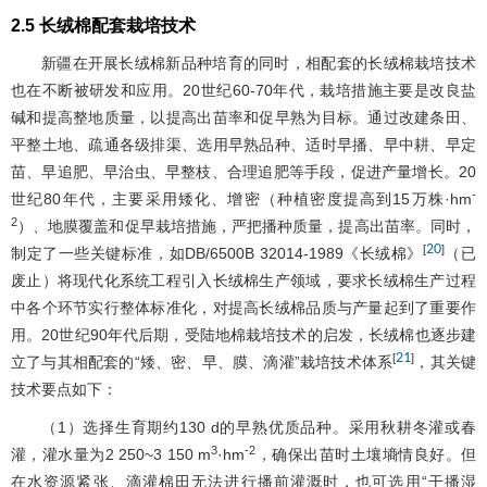
2.5 长绒棉配套栽培技术
新疆在开展长绒棉新品种培育的同时，相配套的长绒棉栽培技术
也在不断被研发和应用。20世纪60-70年代，栽培措施主要是改良盐
碱和提高整地质量，以提高出苗率和促早熟为目标。通过改建条田、
平整土地、疏通各级排渠、选用早熟品种、适时早播、早中耕、早定
苗、早追肥、早治虫、早整枝、合理追肥等手段，促进产量增长。20
-
世纪80年代，主要采用矮化、增密（种植密度提高到15万株·hm
2
）、地膜覆盖和促早栽培措施，严把播种质量，提高出苗率。同时，
20
[
]
制定了一些关键标准，如DB/6500B 32014-1989《长绒棉》
（已
废止）将现代化系统工程引入长绒棉生产领域，要求长绒棉生产过程
中各个环节实行整体标准化，对提高长绒棉品质与产量起到了重要作
用。20世纪90年代后期，受陆地棉栽培技术的启发，长绒棉也逐步建
21
[
]
立了与其相配套的“矮、密、早、膜、滴灌”栽培技术体系
，其关键
技术要点如下：
（1）选择生育期约130 d的早熟优质品种。采用秋耕冬灌或春
3
-2
灌，灌水量为2 250~3 150 m
·hm
，确保出苗时土壤墒情良好。但
在水资源紧张、滴灌棉田无法进行播前灌溉时，也可选用“干播湿