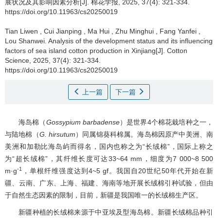
展状况及其影响因素分析[J]. 棉花学报, 2025, 37(4): 321-334.
https://doi.org/10.11963/cs20250019
Tian Liwen
,
Cui Jianping
,
Ma Hui
,
Zhu Minghui
,
Fang Yanfei
,
Lou Shanwei
.
Analysis of the development status and its influencing
factors of sea island cotton production in Xinjiang[J]. Cotton
Science, 2025, 37(4): 321-334.
https://doi.org/10.11963/cs20250019
上一篇
下一篇
海岛棉（
Gossypium barbadense
）是世界4个棉花栽培种之一，
与陆地棉（
G. hirsutum
）同属锦葵科棉属。海岛棉因原产中美洲、南
美洲和加勒比海岛屿而得名，国内也称之为“长绒棉”，国际上称之
为“超长绒棉”，其纤维长度可达33~64 mm，细度为7 000~8 500
-1
m·g
，单根纤维强度达到4~5 gf。我国自20世纪50年代开始在新
疆、云南、广东、上海、福建、海南等地开展长绒棉引种试验，但由
于自然生态因素的限制，目前，新疆是我国唯一的长绒棉生产区。
新疆种植的长绒棉来源于中亚埃及型海岛棉。新疆长绒棉品种引