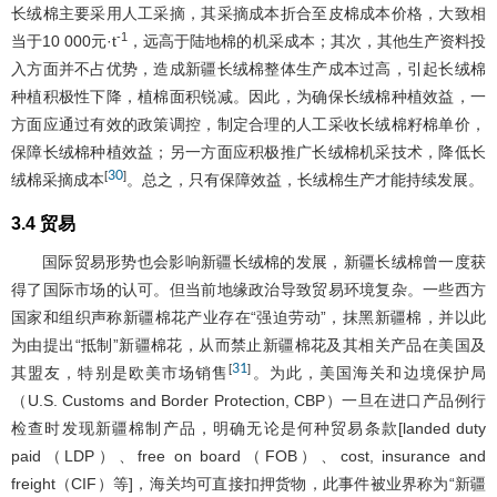
长绒棉主要采用人工采摘，其采摘成本折合至皮棉成本价格，大致相
-1
当于10 000元·t
，远高于陆地棉的机采成本；其次，其他生产资料投
入方面并不占优势，造成新疆长绒棉整体生产成本过高，引起长绒棉
种植积极性下降，植棉面积锐减。因此，为确保长绒棉种植效益，一
方面应通过有效的政策调控，制定合理的人工采收长绒棉籽棉单价，
保障长绒棉种植效益；另一方面应积极推广长绒棉机采技术，降低长
30
[
]
绒棉采摘成本
。总之，只有保障效益，长绒棉生产才能持续发展。
3.4 贸易
国际贸易形势也会影响新疆长绒棉的发展，新疆长绒棉曾一度获
得了国际市场的认可。但当前地缘政治导致贸易环境复杂。一些西方
国家和组织声称新疆棉花产业存在“强迫劳动”，抹黑新疆棉，并以此
为由提出“抵制”新疆棉花，从而禁止新疆棉花及其相关产品在美国及
31
[
]
其盟友，特别是欧美市场销售
。为此，美国海关和边境保护局
（U.S. Customs and Border Protection, CBP）一旦在进口产品例行
检查时发现新疆棉制产品，明确无论是何种贸易条款[landed duty
paid（LDP）、free on board（FOB）、cost, insurance and
freight（CIF）等]，海关均可直接扣押货物，此事件被业界称为“新疆