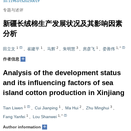
10.11963/cs20250019
专题与述评
新疆长绒棉生产发展状况及其影响因素
分析
1
1
2
3
1
1
,
*
田立文
,
崔建平
,
马辉
,
朱明慧
,
房彦飞
,
娄善伟
+
作者信息
Analysis of the development status
and its influencing factors of sea
island cotton production in Xinjiang
1
1
2
3
Tian Liwen
,
Cui Jianping
,
Ma Hui
,
Zhu Minghui
,
1
1
,
*
Fang Yanfei
,
Lou Shanwei
+
Author information