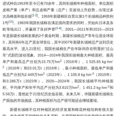
进试种自1953年至今已有70余年，其间长绒棉年种植面积、单位面积
皮棉产量（单产）和总皮棉产量（总产）呈波动上升趋势，出现过多
1
2
[
-
]
次高峰值和低谷值
。1959年新疆棉区自育出第1个长绒棉品种胜利
15
[
]
1号
。1983年我国长绒棉在满足国内需求的同时，开始向日本及东
3
4
[
-
]
欧等地出口，并赢得了良好声誉
。2001―2011年和2015―2019
年是新疆长绒棉发展的2个黄金时期，新疆长绒棉总产常年位居全球前
3，其间有6年总产居全球首位，其中2007年新疆长绒棉总产达到历史
最高水平。进入21世纪，我国长绒棉生产在年际间存在明显的“过山
车”式剧烈波动现象。2014―2024年我国长绒棉最大种植面积、最高
2
-
单产和最高总产分别为15.75万hm
（2016年）、1 525.65 kg·hm
2
（2016年）和23.01万t（2016年），最小种植面积、最低单产和最
2
-2
低总产分别为2.449万hm
（2023年）、1 105.8 kg·hm
（2015年）
和3.286万t（2023年）。2020―2024年，我国长绒棉平均种植面
2
-2
积、平均单产和年平均总产分别为3.810万hm
、1 451.2 kg·hm
和
5.56万t，显然处于21世纪历史低谷期。未来几年，伴随新疆长绒棉生
产面临的市场挑战，其种植面积与总产很可能还会继续萎缩。
新疆长绒棉不仅对种植区的经济发展和棉花种植结构有很大影