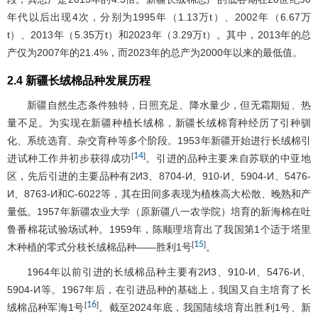
年代以后出现4次，分别为1995年（1.13万t）、2002年（6.67万
t）、2013年（5.35万t）和2023年（3.29万t）。其中，2013年的总
产仅为2007年的21.4%，而2023年的总产为2000年以来的最低值。
2.4 新疆长绒棉品种发展历程
新疆自然生态条件独特，日照充足、降水量少，但无霜期短、热
量不足。为实现在新疆种植长绒棉，新疆长绒棉育种经历了引种驯
化、系统选育、杂交育种等多个阶段。1953年新疆开始进行长绒棉引
14
[
]
进试种工作并初步获得成功
。引进的品种主要来自苏联的中亚地
区，先后引进的主要品种有2И3、8704-И、910-И、5904-И、5476-
И、8763-И和C-6022等，其在田间多表现为植株高大松散、晚熟和产
量低。1957年新疆农业大学（原新疆八一农学院）培育的新海棉在吐
鲁番棉花试验场试种。1959年，陈顺理培育出了我国第1个适于塔里
15
[
]
木种植的零式分枝长绒棉品种——胜利1号
。
1964年以前引进的长绒棉品种主要有2И3、910-И、5476-И、
5904-И等。1967年后，在引进品种的基础上，我国又自主培育了长
16
[
]
绒棉品种军海1号
。截至2024年底，我国陆续培育出胜利1号、新