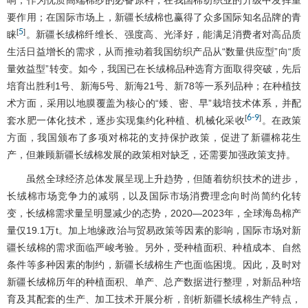
响，作为优质高端棉纱的必备原料，在我国棉纺织业的升级中发挥重
要作用；在国际市场上，新疆长绒棉也赢得了众多国际知名品牌的青
5
[
]
睐
。新疆长绒棉纤维长、强度高、光泽好，能满足消费者对高品质
生活日益增长的需求，从而推动着我国纺织产品从“数量供应型”向“质
量效益型”转变。如今，我国已在长绒棉品种选育方面取得突破，先后
培育出胜利1号、新海5号、新海21号、新78等一系列品种；在种植技
术方面，采用以地膜覆盖为核心的“矮、密、早”栽培技术体系，并配
6
-
9
[
]
套水肥一体化技术，逐步实现集约化种植、机械化采收
。在政策
方面，我国颁布了多项对棉花的支持保护政策，促进了新疆棉花生
产，但兼顾新疆长绒棉发展的政策相对缺乏，还需要加强政策支持。
虽然全球经济总体发展呈现上升趋势，但随着纺织技术的进步，
长绒棉市场竞争力的减弱，以及国际市场消费理念向时尚简约化转
变，长绒棉需求量呈明显减少的态势，2020―2023年，全球海岛棉产
量仅19.1万t。加上地缘政治与贸易政策等因素的影响，国际市场对新
疆长绒棉的需求面临严峻考验。另外，受种植面积、种植成本、自然
条件等多种因素的制约，新疆长绒棉生产也面临困境。因此，及时对
新疆长绒棉历年的种植面积、单产、总产数据进行整理，对新品种培
育及其配套的生产、加工技术开展分析，剖析新疆长绒棉生产特点，