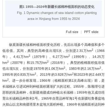
图1 1955―2024年新疆长绒棉种植面积的动态变化
Fig. 1 Dynamic changes of sea island cotton planting
area in Xinjiang from 1955 to 2024
Full size
|
PPT slide
纵观新疆长绒棉种植面积变化历程，先后出现多个高峰值和多个
2
低谷值。其间，典型的高峰值出现5次，分别是2.31万hm
（1966
2
2
年）、4.41万hm
（1979年）、6.27万hm
（1990年）、14.25万
2
2
hm
（2007年）和15.75万hm
（2016年）。典型的植棉面积低谷值
2
2
也出现5次，分别是1970年的1.06万hm
、1983年的2.16万hm
、
2
2
1995年的0.835万hm
、2013年的3.828万hm
和2023年的2.449万
2
hm
。进一步分析发现，1966年（植棉面积第1次高峰出现）前，是
长绒棉从引进试种到种植面积逐渐扩大的过程。1955年，陈顺理引进
苏联的埃及棉种，在新疆南疆成功种植出长绒棉；1959年他又成功培
育出长绒棉品种胜利1号。1965年自育品种军海1号在新疆吐鲁番盆地
火焰山以北和南疆塔里木盆地大面积种植。1966年长绒棉面积达到种