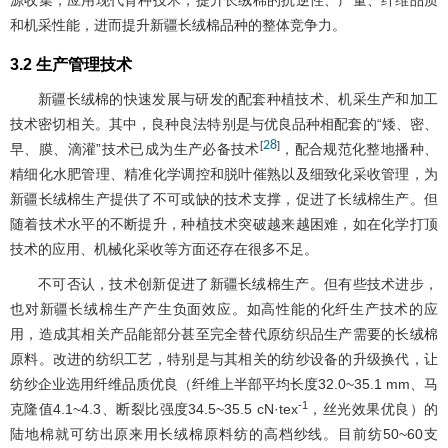
源收集，应用现代育种技术，提升长绒棉的抗逆性、产量、纤维品质
和机采性能，进而提升新疆长绒棉品种的整体竞争力。
3.2 生产管理技术
新疆长绒棉的快速发展与研发的配套种植技术、机采生产和加工
技术密切相关。其中，良种良法特别是与优良品种相配套的“矮、密、
28
[
]
早、膜、滴灌”技术已成为生产必备技术
，配合规范化整地播种、
精细化水肥管理、精准化学调控和脱叶催熟以及细致化采收管理，为
新疆长绒棉生产提供了不可或缺的技术支撑，促进了长绒棉生产。但
随着技术水平的不断提升，种植技术突破越来越困难，如在化学打顶
技术的应用、机械化采收等方面还存在很多不足。
不可否认，技术创新促进了新疆长绒棉生产。但有些技术进步，
也对新疆长绒棉生产产生负面效应。如高性能的化纤生产技术的应
用，造成其相关产品能部分甚至完全替代原纺织品生产需要的长绒棉
原料。改进的纺织工艺，特别是与其相关的纺纱设备的升级换代，让
纺纱企业选用纤维品质优良（纤维上半部平均长度32.0~35.1 mm、马
-1
克隆值4.1~4.3、断裂比强度34.5~35.5 cN·tex
，丝光效果优良）的
陆地棉就可纺出原来用长绒棉原料纺的高档纱线。目前纺50~60支