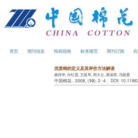
首页
期刊信息
投稿指南
标准规范
期刊订阅
在
优质棉的定义及其评价方法解读
杨伟华, 许红霞, 王延琴, 周大云, 唐淑荣, 冯新爱
中国棉花 . 2008, (
10
): 2 -4 . DOI: 10.119