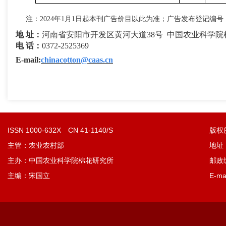
注：
2024
年
1
月
1
日起
本刊广告价目以此为准；
广告发布登记编号：安
地 址：
河南省安阳市开发区黄河大道38号 中国农业科学院棉花
电 话
：
0372-2525369
E-mail:
chinacotton@caas.cn
ISSN 1000-632X CN 41-1140/S
版权
主管：农业农村部
地址
主办：中国农业科学院棉花研究所
邮政编
主编：宋国立
E-ma