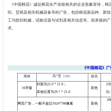
《中国棉花》诚征
棉花全产业链相关的企业形象宣传，棉
织、贸易及相关机械设备等的广告，包括棉花新品种、新技
工与纺织机械，试验仪器与试剂及相关信息等。拟承接的广
求。
《中国棉花》广
高
*
宽（
cm
）
规格
版色
封面为
22.0 * 21.0
；
25
16
开
版
彩色
其他位置为
29.7 * 21.0
元
/
2
0
网页广告
，
一般不超过
1024*768
像素
彩色