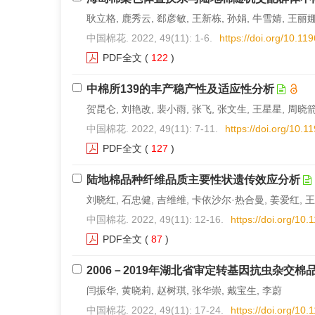
耿立格, 鹿秀云, 郄彦敏, 王新栋, 孙娟, 牛雪婧, 王丽
中国棉花. 2022, 49(11): 1-6.
https://doi.org/10.1
PDF全文
(
122
)
中棉所139的丰产稳产性及适应性分析
贺昆仑, 刘艳改, 裴小雨, 张飞, 张文生, 王星星, 周晓箭
中国棉花. 2022, 49(11): 7-11.
https://doi.org/10.
PDF全文
(
127
)
陆地棉品种纤维品质主要性状遗传效应分析
刘晓红, 石忠健, 吉维维, 卡依沙尔·热合曼, 姜爱红, 王
中国棉花. 2022, 49(11): 12-16.
https://doi.org/10
PDF全文
(
87
)
2006－2019年湖北省审定转基因抗虫杂交
闫振华, 黄晓莉, 赵树琪, 张华崇, 戴宝生, 李蔚
中国棉花. 2022, 49(11): 17-24.
https://doi.org/10