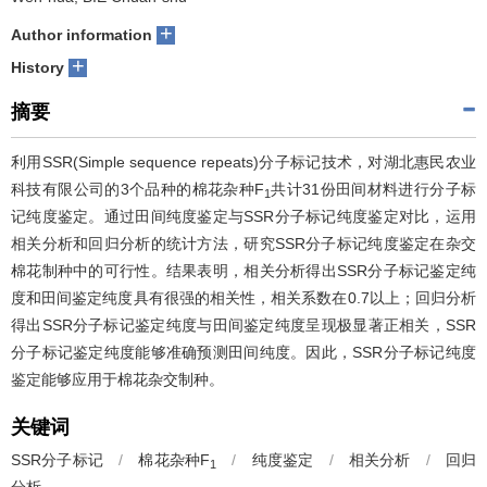
+
Author information
+
History
摘要
利用SSR(Simple sequence repeats)分子标记技术，对湖北惠民农业
科技有限公司的3个品种的棉花杂种F
共计31份田间材料进行分子标
1
记纯度鉴定。通过田间纯度鉴定与SSR分子标记纯度鉴定对比，运用
相关分析和回归分析的统计方法，研究SSR分子标记纯度鉴定在杂交
棉花制种中的可行性。结果表明，相关分析得出SSR分子标记鉴定纯
度和田间鉴定纯度具有很强的相关性，相关系数在0.7以上；回归分析
得出SSR分子标记鉴定纯度与田间鉴定纯度呈现极显著正相关，SSR
分子标记鉴定纯度能够准确预测田间纯度。因此，SSR分子标记纯度
鉴定能够应用于棉花杂交制种。
关键词
SSR分子标记
/
棉花杂种F
/
纯度鉴定
/
相关分析
/
回归
1