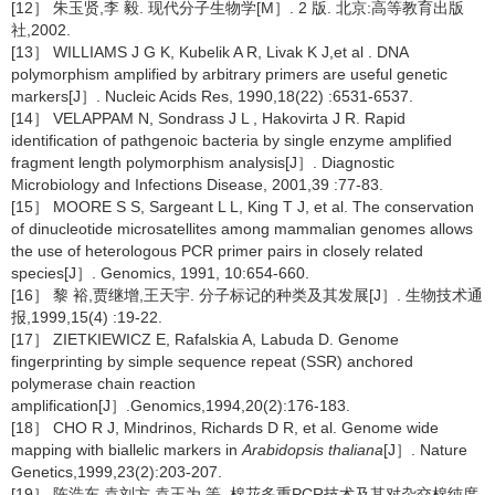
[12］ 朱玉贤,李 毅. 现代分子生物学[M］. 2 版. 北京:高等教育出版
社,2002.
[13］ WILLIAMS J G K, Kubelik A R, Livak K J,et al . DNA
polymorphism amplified by arbitrary primers are useful genetic
markers[J］. Nucleic Acids Res, 1990,18(22) :6531-6537.
[14］ VELAPPAM N, Sondrass J L , Hakovirta J R. Rapid
identification of pathgenoic bacteria by single enzyme amplified
fragment length polymorphism analysis[J］. Diagnostic
Microbiology and Infections Disease, 2001,39 :77-83.
[15］ MOORE S S, Sargeant L L, King T J, et al. The conservation
of dinucleotide microsatellites among mammalian genomes allows
the use of heterologous PCR primer pairs in closely related
species[J］. Genomics, 1991, 10:654-660.
[16］ 黎 裕,贾继增,王天宇. 分子标记的种类及其发展[J］. 生物技术通
报,1999,15(4) :19-22.
[17］ ZIETKIEWICZ E, Rafalskia A, Labuda D. Genome
fingerprinting by simple sequence repeat (SSR) anchored
polymerase chain reaction
amplification[J］.Genomics,1994,20(2):176-183.
[18］ CHO R J, Mindrinos, Richards D R, et al. Genome wide
mapping with biallelic markers in
Arabidopsis thaliana
[J］. Nature
Genetics,1999,23(2):203-207.
[19］ 陈浩东,袁刘方,袁王为,等. 棉花多重PCR技术及其对杂交棉纯度