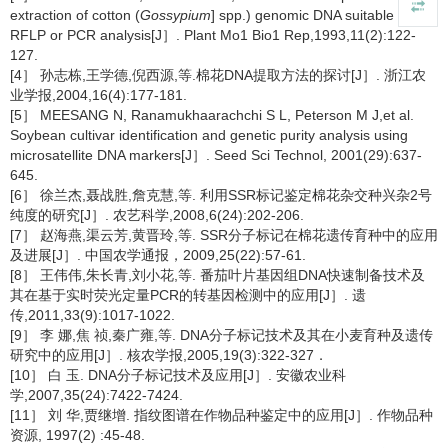
extraction of cotton (
Gossypium
] spp.) genomic DNA suitable for
RFLP or PCR analysis[J］. Plant Mo1 Bio1 Rep,1993,11(2):122-
127.
[4］ 孙志栋,王学德,倪西源,等.棉花DNA提取方法的探讨[J］. 浙江农
业学报,2004,16(4):177-181.
[5］ MEESANG N, Ranamukhaarachchi S L, Peterson M J,et al.
Soybean cultivar identification and genetic purity analysis using
microsatellite DNA markers[J］. Seed Sci Technol, 2001(29):637-
645.
[6］ 徐兰杰,聂战胜,詹克慧,等. 利用SSR标记鉴定棉花杂交种兴杂2号
纯度的研究[J］. 农艺科学,2008,6(24):202-206.
[7］ 赵海燕,渠云芳,黄晋玲,等. SSR分子标记在棉花遗传育种中的应用
及进展[J］. 中国农学通报，2009,25(22):57-61.
[8］ 王伟伟,朱长青,刘小花,等. 番茄叶片基因组DNA快速制备技术及
其在基于实时荧光定量PCR的转基因检测中的应用[J］. 遗
传,2011,33(9):1017-1022.
[9］ 李 娜,焦 祯,秦广雍,等. DNA分子标记技术及其在小麦育种及遗传
研究中的应用[J］. 核农学报,2005,19(3):322-327．
[10］ 白 玉. DNA分子标记技术及应用[J］. 安徽农业科
学,2007,35(24):7422-7424.
[11］ 刘 华,贾继增. 指纹图谱在作物品种鉴定中的应用[J］. 作物品种
资源, 1997(2) :45-48.