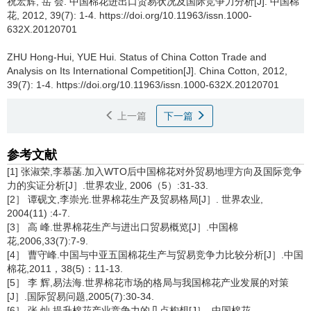
祝宏辉, 岳 会.
中国棉花进出口贸易状况及国际竞争力分析[J]. 中国棉
花, 2012, 39(7): 1-4. https://doi.org/10.11963/issn.1000-
632X.20120701
ZHU Hong-Hui, YUE Hui.
Status of China Cotton Trade and
Analysis on Its International Competition[J]. China Cotton, 2012,
39(7): 1-4. https://doi.org/10.11963/issn.1000-632X.20120701
上一篇
下一篇
参考文献
[1] 张淑荣,李慕菡.加入WTO后中国棉花对外贸易地理方向及国际竞争
力的实证分析[J］.世界农业, 2006（5）:31-33.
[2］ 谭砚文,李崇光.世界棉花生产及贸易格局[J］. 世界农业,
2004(11) :4-7.
[3］ 高 峰.世界棉花生产与进出口贸易概览[J］.中国棉
花,2006,33(7):7-9.
[4］ 曹守峰.中国与中亚五国棉花生产与贸易竞争力比较分析[J］.中国
棉花,2011，38(5)：11-13.
[5］ 李 辉,易法海.世界棉花市场的格局与我国棉花产业发展的对策
[J］.国际贸易问题,2005(7):30-34.
[6］ 张 灿.提升棉花产业竞争力的几点构想[J］. 中国棉花,