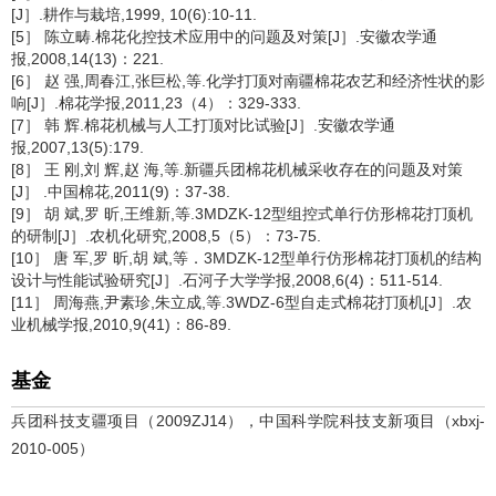
[J］.耕作与栽培,1999, 10(6):10-11.
[5］ 陈立畴.棉花化控技术应用中的问题及对策[J］.安徽农学通
报,2008,14(13)：221.
[6］ 赵 强,周春江,张巨松,等.化学打顶对南疆棉花农艺和经济性状的影
响[J］.棉花学报,2011,23（4）：329-333.
[7］ 韩 辉.棉花机械与人工打顶对比试验[J］.安徽农学通
报,2007,13(5):179.
[8］ 王 刚,刘 辉,赵 海,等.新疆兵团棉花机械采收存在的问题及对策
[J］ .中国棉花,2011(9)：37-38.
[9］ 胡 斌,罗 昕,王维新,等.3MDZK-12型组控式单行仿形棉花打顶机
的研制[J］.农机化研究,2008,5（5）：73-75.
[10］ 唐 军,罗 昕,胡 斌,等．3MDZK-12型单行仿形棉花打顶机的结构
设计与性能试验研究[J］.石河子大学学报,2008,6(4)：511-514.
[11］ 周海燕,尹素珍,朱立成,等.3WDZ-6型自走式棉花打顶机[J］.农
业机械学报,2010,9(41)：86-89.
基金
兵团科技支疆项目（2009ZJ14），中国科学院科技支新项目（xbxj-
2010-005）