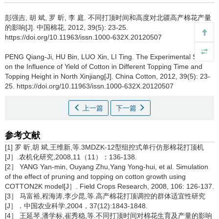
彭强吉, 胡 斌, 罗 昕, 李 庭.
不同打顶时间和高度对北疆高产棉花产量
的影响[J]. 中国棉花, 2012, 39(5): 23-25.
https://doi.org/10.11963/issn.1000-632X.20120507
PENG Qiang-Ji, HU Bin, LUO Xin, LI Ting.
The Experimental Study
on the Influence of Yield of Cotton in Different Topping Time and
Topping Height in North Xinjiang[J]. China Cotton, 2012, 39(5): 23-
25. https://doi.org/10.11963/issn.1000-632X.20120507
上一篇
下一篇
参考文献
[1] 罗 昕,胡 斌,王维新,等.3MDZK-12型组控式单行仿形棉花打顶机
[J］.农机化研究,2008,11（11）：136-138.
[2］ YANG Yan-min, Ouyang Zhu,Yang Yong-hui, et al. Simulation
of the effect of pruning and topping on cotton growth using
COTTON2K model[J］. Field Crops Research, 2008, 106: 126-137.
[3］ 马富裕,程海涛,李少昆,等.高产棉花打顶调控的群体适宜性研究
[J］．中国农业科学,2004，37(12):1843-1848.
[4］ 王延琴,潘学标,崔秀稳,等.不同打顶时间对棉花生育及产量的影响