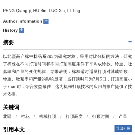
PENG Qiang-ji, HU Bin, LUO Xin, LI Ting
+
Author information
+
History
摘要
以北疆高产棉中棉品系293为研究对象，采用对比分析的方法，研究
了棉株在不同打顶时间和不同打顶高度条件下平均成铃数、铃重、吐
絮率和产量的变化规律。结果表明：棉株适时适量打顶对其成铃数、
铃重、吐絮率和产量的影响显著，当打顶时间为7月5日，打顶高度小
于7 cm时，综合效益最佳，这为机械打顶技术的应用与推广提供了技
术依据。
关键词
北疆
/
棉花
/
机械打顶
/
打顶高度
/
打顶时间
/
产量
导出引用
引用本文