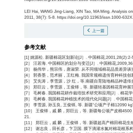
LEI Hai, WANG Jing-Liang, XIN Tao, MA Ming.
Analysis on
2011, 38(7): 5-8. https://doi.org/10.11963/issn.1000-632
上一篇
参考文献
[1] 姚源松. 新疆棉花区划新论[J］. 中国棉花,2001,28(2):2-5
[2］ 汪若海. 中国棉区的划分与变迁[J］. 中国棉花,2009,36(9)
[3］ 杨伟华，熊宗伟，唐淑荣. 从不同领域棉花品质差异谈实行区划
[4］ 郭香墨，范术丽，王红梅. 我国常规棉遗传育种科技创新与成就[J
[5］ 艾先涛，李雪源，沙 红，等.南疆自育陆地棉品种遗传多样性研究[
[6］ 郑巨云，李雪源，王俊铎，等. 新疆转基因棉花育种展望[J］. 中
[7］ 毛树春. 我国棉花耕作栽培技术研究和应用[J］. 棉花学报,200
[8］ 毛树春. 我国棉花种植技术的现代化问题[J］. 中国棉花,2010
[9］ 李雪源, 孙玉良, 王俊铎, 等. 新疆“公顷产子棉12090 kg”
[10］ 王俊铎，戚 麟，郑巨云，等. 新疆每公顷产皮棉4500 kg
21.
[11］ 郑巨云，戚 麟，王俊铎，等. 新疆超高产棉田棉花生殖器官发育
[12］ 谢志良，田长彦，卞卫国. 膜下滴灌水氮对棉花根系构型的影响[