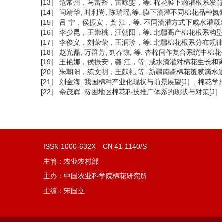
[13］ 危常州，马富裕，雷咏雯，等. 棉花膜下滴灌根系发育规律的研究
[14］ 闫靖华, 时利尚, 陈瑞瑶,等. 膜下滴灌不同棉花品种氮素吸收
[15］ 吕 宁，侯振安，龚 江，等. 不同滴灌方式下咸水灌溉对棉花根
[16］ 李少昆，王崇桃，汪朝阳，等. 北疆高产棉花根系构型与动态建
[17］ 李俊义，刘荣荣，王润珍，等. 北疆棉花根系分布规律研究[J］
[18］ 赵光磊, 万群芳, 刘春惊, 等. 杏棉间作复合系统中棉花生长
[19］ 王艳娜，侯振安，龚 江，等. 咸水滴灌对棉花生长和离子吸收的
[20］ 朱朝阳，练文明，王献礼,等. 新疆南疆棉花覆膜滴水避盐播种技
[21］ 刘金海. 我国棉种产业化现状与前景展望[J］. 棉花学报,2007
[22］ 余茂辉. 贫困地区棉花科技推广体系的现状与对策[J］. 中国棉
ISSN 1000-632X CN 41-1140/S
主管：农业农村部
主办：中国农业科学院棉花研究所
主编：宋国立