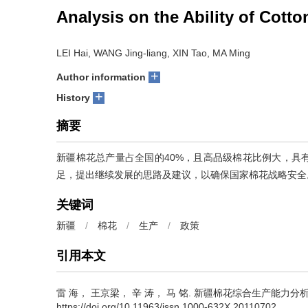
Analysis on the Ability of Cotto
LEI Hai, WANG Jing-liang, XIN Tao, MA Ming
+
Author information
+
History
摘要
新疆棉花总产量占全国的40%，且高品级棉花比例大，具
足，提出继续发展的思路及建议，以确保国家棉花战略安全
关键词
新疆
/
棉花
/
生产
/
政策
引用本文
雷 海， 王京梁， 辛 涛， 马 铭.
新疆棉花综合生产能力分析[J]. 中
https://doi.org/10.11963/issn.1000-632X.20110702