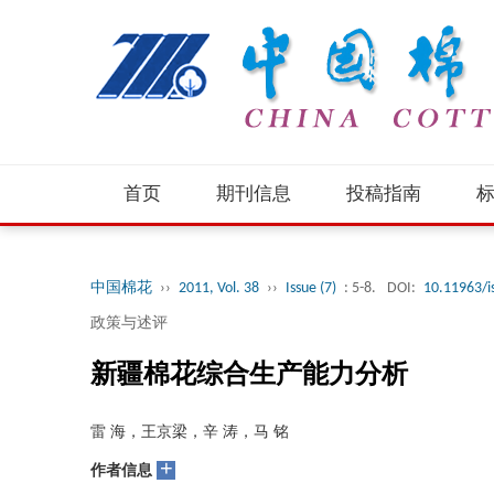
首页
期刊信息
投稿指南
中国棉花
››
2011, Vol. 38
››
Issue (7)
: 5-8.
DOI:
10.11963/i
政策与述评
新疆棉花综合生产能力分析
雷 海，王京梁，辛 涛，马 铭
+
作者信息