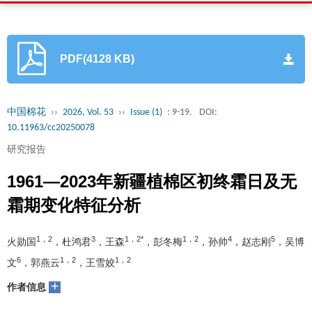
PDF(4128 KB)
中国棉花
››
2026, Vol. 53
››
Issue (1)
: 9-19.
DOI:
10.11963/cc20250078
研究报告
1961―2023年新疆植棉区初终霜日及无
霜期变化特征分析
1，2
3
1，2*
1，2
4
5
火勋国
，杜鸿君
，王森
，彭冬梅
，孙帅
，赵志刚
，吴博
6
1，2
1，2
文
，郭燕云
，王雪姣
+
作者信息