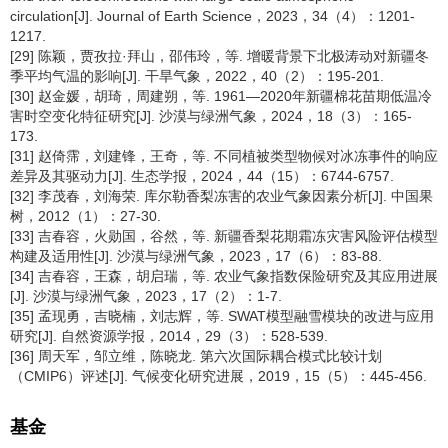
circulation[J]. Journal of Earth Science，2023，34（4）：1201-
1217.
[29] 陈颖，贾孜拉·拜山，邵伟玲，等. 增暖背景下北极涛动对新疆冬
季平均气温的影响[J]. 干旱气象，2022，40（2）：195-201.
[30] 赵金媛，胡琦，周建朔，等. 1961―2020年新疆棉花苗期低温冷
害时空变化特征研究[J]. 沙漠与绿洲气象，2024，18（3）：165-
173.
[31] 赵倚霈，刘建锋，王奇，等. 不同植被类型物候对冰冻事件的响应
差异及其驱动力[J]. 生态学报，2024，44（15）：6744-6757.
[32] 李茂春，刘海荣. 库尔勒香梨冻害的农业气象因素分析[J]. 中国果
树，2012（1）：27-30.
[33] 吉春容，火勋国，谷然，等. 新疆香梨花期霜冻灾害风险评估模型
构建及适用性[J]. 沙漠与绿洲气象，2023，17（6）：83-88.
[34] 吉春容，王森，胡启瑞，等. 农业气象指数保险研究及其应用进展
[J]. 沙漠与绿洲气象，2023，17（2）：1-7.
[35] 孟现勇，吉晓楠，刘志辉，等. SWAT模型融雪模块的改进与应用
研究[J]. 自然资源学报，2014，29（3）：528-539.
[36] 周天军，邹立维，陈晓龙. 第六次国际耦合模式比较计划
（CMIP6）评述[J]. 气候变化研究进展，2019，15（5）：445-456.
基金