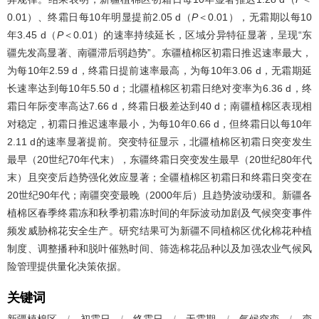
0.01）、终霜日每10年明显提前2.05 d（
P
＜0.01），无霜期以每10
年3.45 d（
P
＜0.01）的速率持续延长，区域分异特征显著，呈现“东
疆先发高显著、南疆滞后弱趋势”。东疆植棉区初霜日推迟速率最大，
为每10年2.59 d，终霜日提前速率最高，为每10年3.06 d，无霜期延
长速率达到每10年5.50 d；北疆植棉区初霜日绝对变率为6.36 d，终
霜日年际变率高达7.66 d，终霜日极差达到40 d；南疆植棉区表现相
对稳定，初霜日推迟速率最小，为每10年0.66 d，但终霜日以每10年
2.11 d的速率显著提前。突变特征显示，北疆植棉区初霜日突变发生
最早（20世纪70年代末），东疆终霜日突变发生最早（20世纪80年代
末）且突变后趋势强化效应显著；全疆植棉区初霜日和终霜日突变在
20世纪90年代；南疆突变最晚（2000年后）且趋势波动缓和。新疆各
植棉区春季终霜冻和秋季初霜冻时间的年际波动加剧及气候突变事件
频发威胁棉花安全生产。研究结果可为新疆不同植棉区优化棉花种植
制度、调整播种和脱叶催熟时间、筛选棉花品种以及加强农业气候风
险管理提供量化决策依据。
关键词