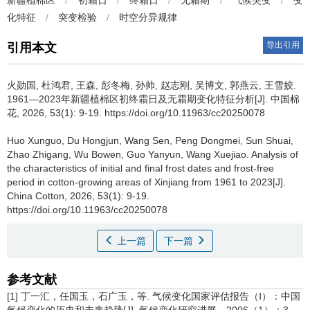
新疆植棉区
/
初霜日
/
终霜日
/
无霜期
/
气候突变
/
变
化特征
/
突变检验
/
时空分异规律
导出引用
引用本文
火勋国, 杜鸿君, 王森, 彭冬梅, 孙帅, 赵志刚, 吴博文, 郭燕云, 王雪姣.
1961―2023年新疆植棉区初终霜日及无霜期变化特征分析[J]. 中国棉
花, 2026, 53(1): 9-19. https://doi.org/10.11963/cc20250078
Huo Xunguo, Du Hongjun, Wang Sen, Peng Dongmei, Sun Shuai,
Zhao Zhigang, Wu Bowen, Guo Yanyun, Wang Xuejiao.
Analysis of
the characteristics of initial and final frost dates and frost-free
period in cotton-growing areas of Xinjiang from 1961 to 2023[J].
China Cotton, 2026, 53(1): 9-19.
https://doi.org/10.11963/cc20250078
上一篇
下一篇
参考文献
[1] 丁一汇，任国玉，石广玉，等. 气候变化国家评估报告（Ⅰ）：中国