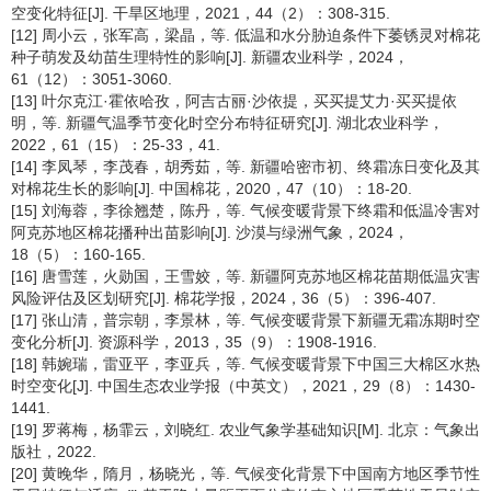
空变化特征[J]. 干旱区地理，2021，44（2）：308-315.
[12] 周小云，张军高，梁晶，等. 低温和水分胁迫条件下萎锈灵对棉花
种子萌发及幼苗生理特性的影响[J]. 新疆农业科学，2024，
61（12）：3051-3060.
[13] 叶尔克江·霍依哈孜，阿吉古丽·沙依提，买买提艾力·买买提依
明，等. 新疆气温季节变化时空分布特征研究[J]. 湖北农业科学，
2022，61（15）：25-33，41.
[14] 李凤琴，李茂春，胡秀茹，等. 新疆哈密市初、终霜冻日变化及其
对棉花生长的影响[J]. 中国棉花，2020，47（10）：18-20.
[15] 刘海蓉，李徐翘楚，陈丹，等. 气候变暖背景下终霜和低温冷害对
阿克苏地区棉花播种出苗影响[J]. 沙漠与绿洲气象，2024，
18（5）：160-165.
[16] 唐雪莲，火勋国，王雪姣，等. 新疆阿克苏地区棉花苗期低温灾害
风险评估及区划研究[J]. 棉花学报，2024，36（5）：396-407.
[17] 张山清，普宗朝，李景林，等. 气候变暖背景下新疆无霜冻期时空
变化分析[J]. 资源科学，2013，35（9）：1908-1916.
[18] 韩婉瑞，雷亚平，李亚兵，等. 气候变暖背景下中国三大棉区水热
时空变化[J]. 中国生态农业学报（中英文），2021，29（8）：1430-
1441.
[19] 罗蒋梅，杨霏云，刘晓红. 农业气象学基础知识[M]. 北京：气象出
版社，2022.
[20] 黄晚华，隋月，杨晓光，等. 气候变化背景下中国南方地区季节性