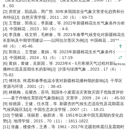
气候变化的历史和未来趋势[J]. 气候变化研究进展，2006（1）：3-
8，50.
[2] 房世波，阳晶晶，周广胜. 30年来我国农业气象灾害变化趋势和分
布特征[J]. 自然灾害学报，2011，20（5）：69-73.
[3] 王雪姣，郭燕云，李新建，等. 2022年新疆棉花生长气象条件分析
[J]. 中国棉花，2023，50（5）：4-6.
[4] 李茂春，练文明，毛树春，等. 2021年春季气候变化对新疆棉花生
长影响及中期管理建议——以阿拉尔垦区为例[J]. 中国棉花，2021，
48（6）：45-46.
[5] 郭燕云，王雪姣，黄娟，等. 2023年新疆棉花生长气象条件分析
[J]. 中国棉花，2024，51（5）：17-19.
[6] 黄娟，黄健，吴新国，等. 2023年4－5月寒潮天气过程对新疆棉花
播种出苗及苗期生长的影响[J]. 沙漠与绿洲气象，2023，17（6）：
75-82.
[7] 傅玮东. 终霜和春季低温冷害对新疆棉花播种期的影响[J]. 干旱区
资源与环境，2001（2）：38-43.
[8] 林晓梅，岳耀杰，苏筠. 我国冬小麦霜冻灾害致灾因子危险度评价
——基于作物生育阶段气象指标[J]. 灾害学，2009，24（4）：45-50.
[9] 徐德源，王健，任水莲，等. 新疆杏的气候生态适应性及花期霜冻
气候风险区划[J]. 中国生态农业学报，2007（2）：18-21.
[10] 宁晓菊，张丽君，杨群涛，等. 1951年以来中国无霜期的变化趋
势[J]. 地理学报，2015，70（11）：1811-1822.
[11] 张鑫，楼俊伟，王勇，等. 1961－2017年北疆初终霜日及霜期时