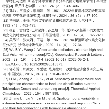
干旱特征与适应. Ⅲ.基于降水量距平百分率的南方地区季节性干旱时空
特征[J]. 应用生态学报，2013，24（2）：397-406.
[21] 孙帅，王雪姣，李顺澳，等. 1961―2022年新疆棉花花铃期高温
热害时空变化规律研究[J]. 棉花学报，2024，36（2）：87-100.
[22] 符淙斌，王强. 气候突变的定义和检测方法[J]. 大气科学，
1992（4）：482-493.
[23] 张音，古丽贤·吐尔逊拜，苏里坦，等. 近60a来新疆不同海拔气
候变化的时空特征分析[J]. 干旱区地理，2019，42（4）：822-829.
[24] 吴秀兰，张太西，王慧，等. 1961－2017年新疆区域气候变化特
征分析[J]. 沙漠与绿洲气象，2020，14（4）：27-34.
[25] Wu B Y，Wang J. Winter arctic oscillation，siberian high and
East Asian winter monsoon[J/OL]. Geophysical Research Letters，
2002，29（19）：3-1-3-4（2002-10-01）[2025-05-24].
https://doi.org/10.1029/2002GL015373.
[26] 郭彩贇，韩致文，李爱敏. 塔克拉玛干沙漠地区沙尘暴研究进展
[J]. 中国沙漠，2016，36（6）：1646-1652.
[27] Li M，Zhang Z，Ju C，et al. Sensitivity of temperature and
precipitation characteristics to land use classification over the
Taklimakan Desert and surrounding area[J]. Theoretical Applied
Climatology，2023，154 ：987-998.
[28] Zhang L，Liu Y，Jin M，et al. Spatiotemporal variability in
extreme temperature events in an arid-semiarid region of China
and their teleconnections with large-scale atmospheric