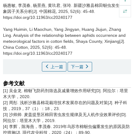
杨惠敏, 李茂春, 杨景燕, 黄玖君, 张玲.
新疆沙雅县棉田蚜虫发生与气
象因子关系分析[J]. 中国棉花, 2025, 52(6): 45-48.
https://doi.org/10.11963/cc20240177
Yang Huimin, Li Maochun, Yang Jingyan, Huang Jiujun, Zhang
Ling.
Analysis of the relationship between aphids occurrence and
meteorological factors in cotton fields, Shaya County, Xinjiang[J].
China Cotton, 2025, 52(6): 45-48.
https://doi.org/10.11963/cc20240177
上一篇
下一篇
参考文献
[1] 吴金龙. 棉蚜飞防药剂筛选及减量增效作用研究[D]. 阿拉尔：塔里
木大学，2020.
[2] 周彤. 浅析沙雅县棉花栽培技术发展存在的问题及对策[J]. 种子科
技，2019，37（1）：18，23.
[3] 沙帅帅. 麦盖提垦区棉田害虫发生规律及无人机作业效果评价[D].
阿拉尔：塔里木大学，2019.
[4] 李辉，陈海燕，李茂春. 2019年乌苏市棉蚜虫偏重发生的原因及防
控措施[J]. 现代农业科技，2020（24）：89-90.