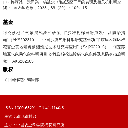
[16] 许淳皓，景田兴，杨益众. 蚜虫适应干旱的表现及相关机制研究
[J]. 中国农学通报，2023，39（29）：109-115.
基金
阿克苏地区气象局气象科研项目“沙雅县棉田蚜虫发生及防治措
施”（AKS202310）；中国沙漠气象科学研究基金项目“塔里木灌区棉
花害虫黄地老虎预测预报技术研究与应用”（Sqj2022016）；阿克苏
地区气象局气象科研项目“沙雅县棉花烂铃病气象条件及其防御措施研
究”（AKS202503）
版权
《中国棉花》编辑部
ISSN 1000-632X CN 41-1140/S
主管：农业农村部
主办：中国农业科学院棉花研究所