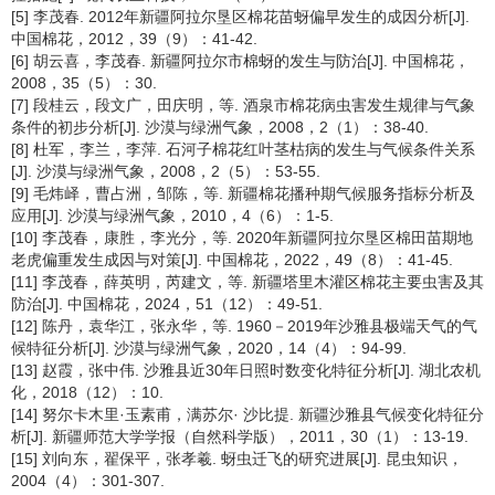
[5] 李茂春. 2012年新疆阿拉尔垦区棉花苗蚜偏早发生的成因分析[J].
中国棉花，2012，39（9）：41-42.
[6] 胡云喜，李茂春. 新疆阿拉尔市棉蚜的发生与防治[J]. 中国棉花，
2008，35（5）：30.
[7] 段桂云，段文广，田庆明，等. 酒泉市棉花病虫害发生规律与气象
条件的初步分析[J]. 沙漠与绿洲气象，2008，2（1）：38-40.
[8] 杜军，李兰，李萍. 石河子棉花红叶茎枯病的发生与气候条件关系
[J]. 沙漠与绿洲气象，2008，2（5）：53-55.
[9] 毛炜峄，曹占洲，邹陈，等. 新疆棉花播种期气候服务指标分析及
应用[J]. 沙漠与绿洲气象，2010，4（6）：1-5.
[10] 李茂春，康胜，李光分，等. 2020年新疆阿拉尔垦区棉田苗期地
老虎偏重发生成因与对策[J]. 中国棉花，2022，49（8）：41-45.
[11] 李茂春，薛英明，芮建文，等. 新疆塔里木灌区棉花主要虫害及其
防治[J]. 中国棉花，2024，51（12）：49-51.
[12] 陈丹，袁华江，张永华，等. 1960－2019年沙雅县极端天气的气
候特征分析[J]. 沙漠与绿洲气象，2020，14（4）：94-99.
[13] 赵霞，张中伟. 沙雅县近30年日照时数变化特征分析[J]. 湖北农机
化，2018（12）：10.
[14] 努尔卡木里·玉素甫，满苏尔· 沙比提. 新疆沙雅县气候变化特征分
析[J]. 新疆师范大学学报（自然科学版），2011，30（1）：13-19.
[15] 刘向东，翟保平，张孝羲. 蚜虫迁飞的研究进展[J]. 昆虫知识，
2004（4）：301-307.