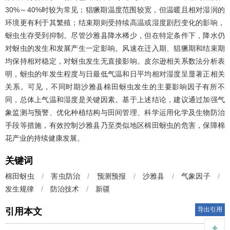
30%～40%时较为常见；猖獗期温度范围较宽，但温暖且相对湿润的
环境更有利于其繁殖；结束期则受持续高温或湿度剧烈变化的影响，
蚜虫生存受到抑制。尽管沙雅县降水稀少，但在特定条件下，降水仍
对蚜虫的发生和发展产生一定影响。风速在迁入期、猖獗期和结束期
均保持相对稳定，对蚜虫发生无直接影响。皮尔逊相关系数法分析表
明，蚜虫的年发生程度与日最低气温和日平均相对湿度呈显著正相关
关系。可见，不同时期沙雅县棉田蚜虫发生的主要影响因子有所不
同，总体上气温和湿度是关键因素。基于上述结论，建议通过加强气
象监测与预警、优化种植结构与田间管理、科学运用化学及生物防治
手段等措施，有效控制沙雅县乃至类似地区棉田蚜虫的危害，保障棉
花产业的持续健康发展。
关键词
棉田蚜虫
/
害虫防治
/
预测预报
/
沙雅县
/
气象因子
/
发生规律
/
防治技术
/
新疆
导出引用
引用本文