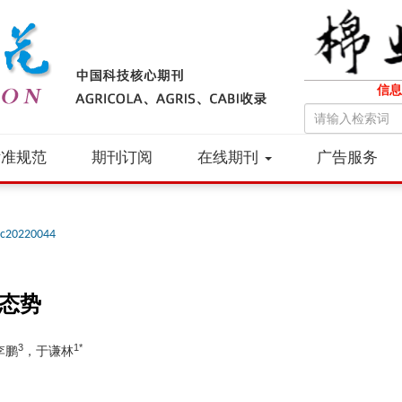
信息
标准规范
期刊订阅
在线期刊
广告服务
cc20220044
加态势
3
1*
李鹏
，于谦林