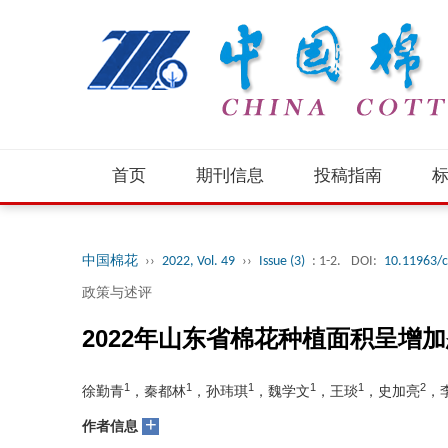
首页
期刊信息
投稿指南
中国棉花
››
2022, Vol. 49
››
Issue (3)
: 1-2.
DOI:
10.11963/
政策与述评
2022年山东省棉花种植面积呈增
1
1
1
1
1
2
徐勤青
，秦都林
，孙玮琪
，魏学文
，王琰
，史加亮
，
+
作者信息