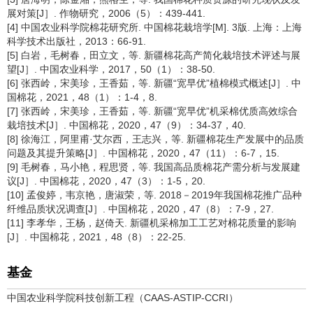
展对策[J］. 作物研究，2006（5）：439-441.
[4] 中国农业科学院棉花研究所. 中国棉花栽培学[M]. 3版. 上海：上海
科学技术出版社，2013：66-91.
[5] 白岩，毛树春，田立文，等. 新疆棉花高产简化栽培技术评述与展
望[J］. 中国农业科学，2017，50（1）：38-50.
[6] 张西岭，宋美珍，王香茹，等. 新疆“宽早优”植棉模式概述[J］. 中
国棉花，2021，48（1）：1-4，8.
[7] 张西岭，宋美珍，王香茹，等. 新疆“宽早优”机采棉优质高效综合
栽培技术[J］. 中国棉花，2020，47（9）：34-37，40.
[8] 徐海江，阿里甫·艾尔西，王志兴，等. 新疆棉花生产发展中的品质
问题及其提升策略[J］. 中国棉花，2020，47（11）：6-7，15.
[9] 毛树春，马小艳，程思贤，等. 我国高品质棉花产需分析与发展建
议[J］. 中国棉花，2020，47（3）：1-5，20.
[10] 孟俊婷，韦京艳，唐淑荣，等. 2018－2019年我国棉花推广品种
纤维品质状况调查[J］. 中国棉花，2020，47（8）：7-9，27.
[11] 李孝华，王杨，赵倚天. 新疆机采棉加工工艺对棉花质量的影响
[J］. 中国棉花，2021，48（8）：22-25.
基金
中国农业科学院科技创新工程（CAAS-ASTIP-CCRI）