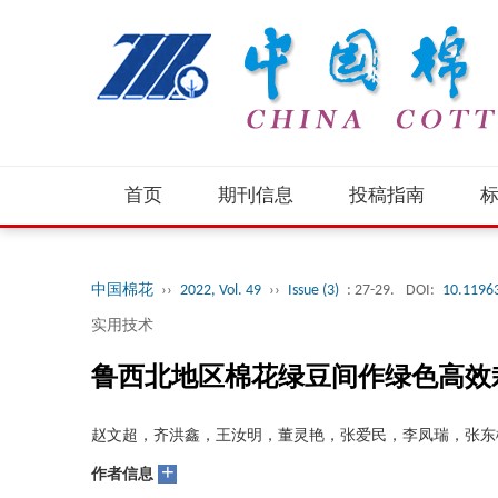
首页
期刊信息
投稿指南
中国棉花
››
2022, Vol. 49
››
Issue (3)
: 27-29.
DOI:
10.1196
实用技术
鲁西北地区棉花绿豆间作绿色高效
赵文超，齐洪鑫，王汝明，董灵艳，张爱民，李凤瑞，张东
+
作者信息