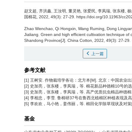
赵文超, 齐洪鑫, 王汝明, 董灵艳, 张爱民, 李凤瑞, 张东楼, 
国棉花, 2022, 49(3): 27-29. https://doi.org/10.11963/cc2
Zhao Wenchao, Qi Hongxin, Wang Ruming, Dong Lingyan, 
Jialiang.
Green and high efficient cultivation technique of
Shandong Province[J]. China Cotton, 2022, 49(3): 27-29.
上一篇
参考文献
[1] 王树安. 作物栽培学各论：北方本[M]. 北京：中国农业出
[2] 史加亮，张东楼，李凤瑞，等. 棉花新品种德棉10号的选育
[3] 史加亮，张东楼，李凤瑞，等. 高产优质抗虫棉品种德棉16号
[4] 李相忠，李雪. 鲁棉研37号在鲁西北植棉区种植表现及高效栽
[5] 李欢欢，马小艳，姜伟丽，等. 棉田化学除草现状及对策[J］
基金