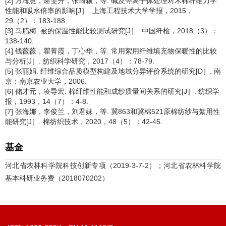
[2] 方海慧，谢旻升，张琦颖，等. 碱及等离子体处理对木棉纤维力学
性能和吸水倍率的影响[J］. 上海工程技术大学学报，2015，
29（2）：183-188.
[3] 马腊梅. 被的保温性能比较测试研究[J］. 中国纤检，2018（3）：
138-140.
[4] 钱薇薇，瞿菁霞，丁心华，等. 常用絮用纤维填充物保暖性的比较
与分析[J］. 纺织科学研究，2017（4）：78-79.
[5] 张丽娟. 纤维综合品质模型构建及地域分异评价系统的研究[D］. 南
京：南京农业大学，2006.
[6] 储才元，凌导宏. 棉纤维性能和成纱质量间关系的研究[J］. 纺织学
报，1993，14（7）：4-8.
[7] 张海娜，李俊兰，刘君妹，等. 冀863和冀棉521原棉纺纱与絮用性
能研究[J］. 棉纺织技术，2020，48（5）：42-45.
基金
河北省农林科学院科技创新专项（2019-3-7-2）；河北省农林科学院
基本科研业务费（2018070202）