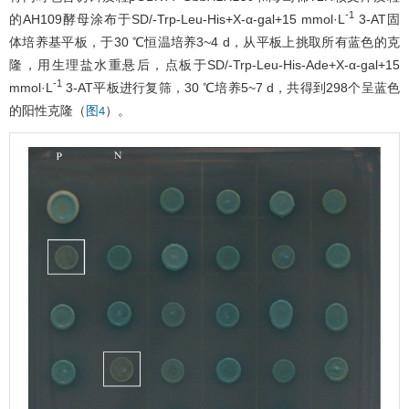
-1
的AH109酵母涂布于SD/-Trp-Leu-His+X-α-gal+15 mmol·L
3-AT固
体培养基平板，于30 ℃恒温培养3~4 d，从平板上挑取所有蓝色的克
隆，用生理盐水重悬后，点板于SD/-Trp-Leu-His-Ade+X-α-gal+15
-1
mmol·L
3-AT平板进行复筛，30 ℃培养5~7 d，共得到298个呈蓝色
的阳性克隆（
）。
图4