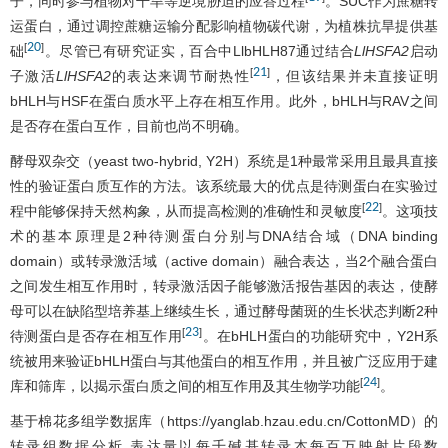
子，同时参与植物对干旱等逆境胁迫的应答过程
。SUC作为蔗糖转
运蛋白，通过调控蔗糖运输分配影响植物碳代谢，为植株抗旱提供基
20
[
]
础
。尽管已有研究证实，百合中LlbHLH87通过结合
LlHSFA2
启动
21
[
]
子激活
LlHSFA2
的表达来调节耐热性
，但该结果并未直接证明
bHLH与HSF在蛋白质水平上存在相互作用。此外，bHLH与RAV之间
是否存在蛋白互作，目前也尚不明确。
酵母双杂交（yeast two-hybrid, Y2H）系统是1种最常采用且最具直接
性的验证蛋白质互作的方法。该系统最大的优点是待测蛋白在实验过
22
[
]
程中能够保持天然构象，从而提高检测的准确性和灵敏度
。这项技
术的基本原理是2种待测蛋白分别与DNA结合域（DNA binding
domain）或转录激活域（active domain）融合表达，当2个融合蛋白
之间发生相互作用时，转录激活因子能够激活报告基因的表达，使酵
母可以在缺陷型培养基上继续生长，通过酵母菌斑的生长状态判断2种
23
[
]
待测蛋白是否存在相互作用
。在bHLH蛋白的功能研究中，Y2H系
统被用来验证bHLH蛋白与其他蛋白的相互作用，并且被广泛应用于建
24
[
]
库和筛库，以揭示蛋白质之间的相互作用及其生物学功能
。
基于棉花多组学数据库（https://yanglab.hzau.edu.cn/CottonMD）的
转录组数据分析,表达量以每千碱基转录本每百万映射片段数