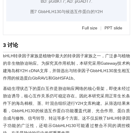
BD: pGBKT7; AD: pGADT7.
图7 GbbHLH130与候选互作蛋白的Y2H
Full size
|
PPT slide
3 讨论
bHLH转录因子家族是植物中最大的转录因子家族之一，广泛参与植物
的非生物胁迫响应。为探究其作用机制，本研究采用Gateway技术构
建海岛棉Y2H cDNA文库，并筛选出与转录因子GbbHLH130发生相互
作用的候选蛋白GbRAV1和GbHSFA1b。
基础生理状态下的蛋白互作是胁迫响应网络的核心骨架，即使未经过
胁迫诱导，核心互作关系仍可稳定存在。因此本研究采用正常生长条
件下的海岛棉根、茎、叶混合组织进行Y2H文库构建。从筛选结果来
看，GbbHLH130的候选互作蛋白功能覆盖代谢、光合作用、蛋白质
合成与修饰、信号转导、转运等多个方面。这不仅反映了bHLH转录因
子功能的广泛性，还暗示GbbHLH130可能通过整合不同的调控模