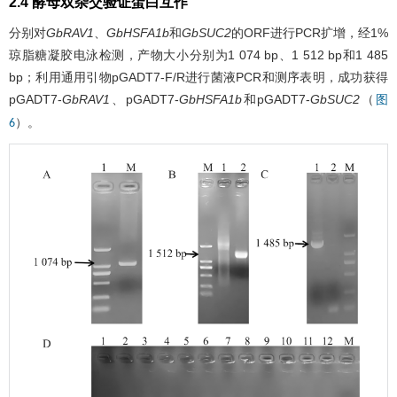
2.4 酵母双杂交验证蛋白互作
分别对
GbRAV1
、
GbHSFA1b
和
GbSUC2
的ORF进行PCR扩增，经1%
琼脂糖凝胶电泳检测，产物大小分别为1 074 bp、1 512 bp和1 485
bp；利用通用引物pGADT7-F/R进行菌液PCR和测序表明，成功获得
pGADT7-
GbRAV1
、pGADT7-
GbHSFA1b
和pGADT7-
GbSUC2
（
图
）。
6