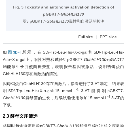
Fig. 3 Toxicity and autonomy activation detection of
pGBKT7-
GbbHLH130
图3 pGBKT7-
GbbHLH130
毒性和自激活的检测
Full size
|
PPT slide
如
所示，在SD/-Trp-Leu-His+X-α-gal和SD/-Trp-Leu-His-
图3D~I
Ade+X-α-gal上，阳性对照和试验组pGBKT7-
GbbHLH130
+pGADT7
均能够生长并使菌斑变蓝，表明报告基因被激活，说明诱饵蛋白
GbbHLH130存在自激活的情况。
因诱饵蛋白GbbHLH130存在自激活，接着进行了3-AT滴定，结果表
-1
明SD/-Trp-Leu-His+X-α-gal+15 mmol·L
3-AT能抑制pGBKT7-
-1
GbbHLH130
酵母菌的生长，后续试验使用添加15 mmol·L
3-AT的
平板。
2.3 酵母文库筛选
将同时包含诱饵质粒pGBKT7-
GbbHLH130
和海岛棉Y2H核文库质粒