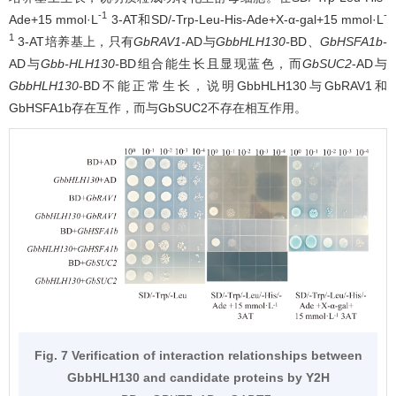
-1
-
Ade+15 mmol·L
3-AT和SD/-Trp-Leu-His-Ade+X-α-gal+15 mmol·L
1
3-AT培养基上，只有
GbRAV1-
AD与
GbbHLH130-
BD、
GbHSFA1b-
AD与
Gbb-HLH130-
BD组合能生长且显现蓝色，而
GbSUC2
-AD与
GbbHLH130
-BD不能正常生长，说明GbbHLH130与GbRAV1和
GbHSFA1b存在互作，而与GbSUC2不存在相互作用。
Fig. 7 Verification of interaction relationships between
GbbHLH130 and candidate proteins by Y2H