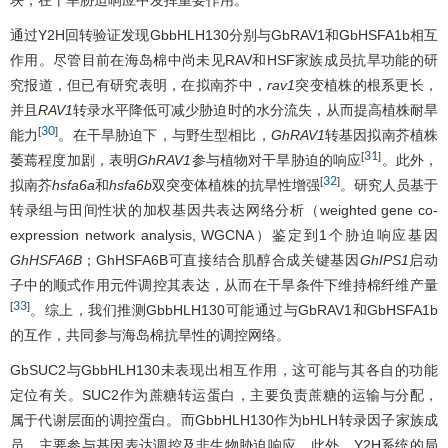
块，在干旱胁迫响应中发挥重要作用。
通过Y2H回转验证发现GbbHLH130分别与GbRAV1和GbHSFA1b相互
作用。尽管目前在海岛棉中尚未见RAV和HSF家族成员抗旱功能的研
究报道，但已有研究表明，在拟南芥中，
rav1
突变植株的根系更长，
并且
RAV1
转录水平降低可减少胁迫时的水分流失，从而提高植株耐旱
30
[
]
能力
。在干旱胁迫下，与野生型相比，
GhRAV1
转基因拟南芥植株
31
[
]
萎蔫程度加剧，表明
GhRAV1
参与植物对干旱胁迫的响应
。此外，
32
[
]
拟南芥
hsfa6a
和
hsfa6b
双突变体植株的抗旱性增强
。研究人员基于
转录组与田间性状的加权基因共表达网络分析（weighted gene co-
expression network analysis, WGCNA）鉴定到1个胁迫响应基因
GhHSFA6B
；GhHSFA6B可直接结合肌醇合成关键基因
GhIPS1
启动
子中的顺式作用元件调控其表达，从而在干旱条件下维持棉纤维产量
33
[
]
。综上，我们推测GbbHLH130可能通过与GbRAV1和GbHSFA1b
的互作，共同参与海岛棉抗旱性的调控网络。
GbSUC2与GbbHLH130未表现出相互作用，这可能与其各自的功能
定位有关。SUC2作为蔗糖转运蛋白，主要负责蔗糖的运输与分配，
属于代谢层面的调控蛋白。而GbbHLH130作为bHLH转录因子家族成
员，主要参与基因表达调控及非生物胁迫响应。此外，Y2H系统的局