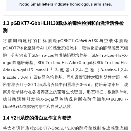
Note: Small letters indicate homologous arm sites.
1.3 pGBKT7-GbbHLH130载体的毒性检测和自激活活性检
测
将前期构建好的目标质粒pGBKT7-
GbbHLH130
与空载体质粒
pGADT7转化至酵母AH109感受态细胞中，取转化后的酵母感受态细
胞，分别涂布于SD/-Trp-Leu营养缺陷型培养基、SD/-Trp-Leu-His+X-
α-gal筛选培养基、SD/-Trp-Leu-His-Ade+X-α-gal和SD/-Trp-Leu-His-
-1
Ade+X-α-gal+15 mmol·L
3-氨基-1,2,4-三唑（3-amino-1,2,4-
triazole，3-AT）四缺显色培养基。同步设置阳性对照和阴性对照，将
所有培养皿于30 ℃恒温培养箱中倒置培养3~5 d。待培养结束后，观
察并记录酵母在各培养基上的菌落生长密度、形态特征，根据β-半乳
糖苷酶活性引发的X-α-gal显色情况判断在酵母细胞中pGBKT7-
GbbHLH130
质粒的毒性和自激活活性。
1.4 Y2H系统的蛋白互作文库筛选
将含有诱饵质粒pGBKT7-
GbbHLH130
的酵母菌株制备成感受态细