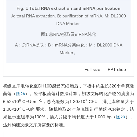
Fig. 1 Total RNA extraction and mRNA purification
A: total RNA extraction. B: purification of mRNA. M: DL2000
DNA Marker.
图1 总RNA提取及mRNA纯化
A：总RNA提取；B：mRNA分离纯化；M：DL2000 DNA
Marker。
Full size
|
PPT slide
初级文库电转化至DH10B感受态细胞后，平板中约生长326个单克隆
菌落（
）。经平板菌落计数法计算，初级文库转化产物的滴度为
图2A
6
-1
7
6.52×10
CFU·mL
，总克隆数为1.30×10
CFU，满足库容量大于
7
1.00×10
CFU的要求。随机挑取24个单克隆进行菌落PCR鉴定，结
果显示重组率为100%，插入片段平均长度大于1 000 bp（
），
图2B
达到构建次级文库所需要的标准。