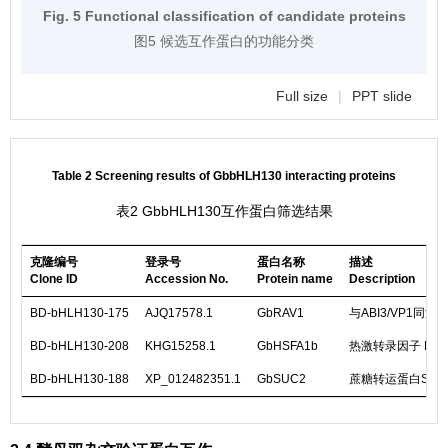
Fig. 5 Functional classification of candidate proteins
图5 候选互作蛋白的功能分类
Full size
|
PPT slide
Table 2 Screening results of GbbHLH130 interacting proteins
表2 GbbHLH130互作蛋白筛选结果
克隆编号
登录号
蛋白名称
描述
Clone ID
Accession No.
Protein name
Description
BD-bHLH130-175
AJQ17578.1
GbRAV1
与ABI3/VP1同源的转
BD-bHLH130-208
KHG15258.1
GbHSFA1b
热激转录因子 Heat sho
BD-bHLH130-188
XP_012482351.1
GbSUC2
蔗糖转运蛋白SUC2 Suc