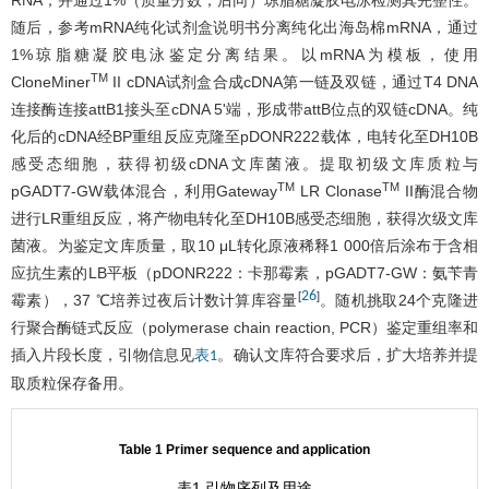
RNA，并通过1%（质量分数，后同）琼脂糖凝胶电泳检测其完整性。
随后，参考mRNA纯化试剂盒说明书分离纯化出海岛棉mRNA，通过
1%琼脂糖凝胶电泳鉴定分离结果。以mRNA为模板，使用
TM
CloneMiner
II cDNA试剂盒合成cDNA第一链及双链，通过T4 DNA
连接酶连接attB1接头至cDNA 5'端，形成带attB位点的双链cDNA。纯
化后的cDNA经BP重组反应克隆至pDONR222载体，电转化至DH10B
感受态细胞，获得初级cDNA文库菌液。提取初级文库质粒与
TM
TM
pGADT7-GW载体混合，利用Gateway
LR Clonase
II酶混合物
进行LR重组反应，将产物电转化至DH10B感受态细胞，获得次级文库
菌液。为鉴定文库质量，取10 μL转化原液稀释1 000倍后涂布于含相
应抗生素的LB平板（pDONR222：卡那霉素，pGADT7-GW：氨苄青
26
[
]
霉素），37 ℃培养过夜后计数计算库容量
。随机挑取24个克隆进
行聚合酶链式反应（polymerase chain reaction, PCR）鉴定重组率和
插入片段长度，引物信息见
。确认文库符合要求后，扩大培养并提
表1
取质粒保存备用。
Table 1 Primer sequence and application
表1 引物序列及用途