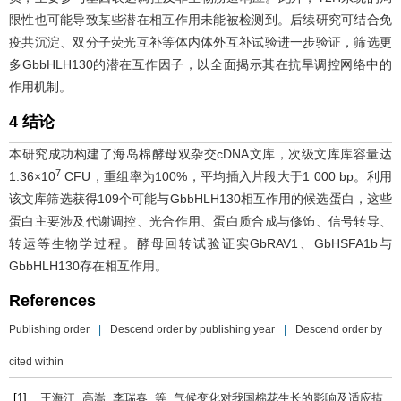
限性也可能导致某些潜在相互作用未能被检测到。后续研究可结合免
疫共沉淀、双分子荧光互补等体内体外互补试验进一步验证，筛选更
多GbbHLH130的潜在互作因子，以全面揭示其在抗旱调控网络中的
作用机制。
4 结论
本研究成功构建了海岛棉酵母双杂交cDNA文库，次级文库库容量达
7
1.36×10
CFU，重组率为100%，平均插入片段大于1 000 bp。利用
该文库筛选获得109个可能与GbbHLH130相互作用的候选蛋白，这些
蛋白主要涉及代谢调控、光合作用、蛋白质合成与修饰、信号转导、
转运等生物学过程。酵母回转试验证实GbRAV1、GbHSFA1b与
GbbHLH130存在相互作用。
References
Publishing order
|
Descend order by publishing year
|
Descend order by
cited within
[1]
王海江, 高嵩, 李瑞春, 等. 气候变化对我国棉花生长的影响及适应措