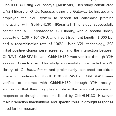
GbbHLH130 using Y2H assays.
[Methods]
This study constructed
a Y2H library of
G. barbadense
using the Gateway technique, and
employed the Y2H system to screen for candidate proteins
interacting with GbbHLH130.
[Results]
This study successfully
constructed a
G. barbadense
Y2H library, with a second library
7
capacity of 1.36 × 10
CFU, and insert fragment length >1 000 bp,
and a recombination rate of 100%. Using Y2H technology, 298
initial positive clones were screened, and the interaction between
GbRAV1, GbHSFA1b, and GbbHLH130 was verified through Y2H
assays.
[Conclusion]
This study successfully constructed a Y2H
library of
G. barbadense
and preliminarily screened candidate
interacting proteins for GbbHLH130. GbRAV1 and GbHSFA1b were
verified to interact with GbbHLH130 through Y2H assays,
suggesting that they may play a role in the biological process of
response to drought stress mediated by GbbHLH130. However,
their interaction mechanisms and specific roles in drought response
need further research.