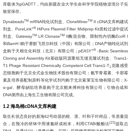
库载体为pGADT7，均由新疆农业大学生命科学学院植物逆境分子实
验室保存。
TM
TM
Dynabeads
mRNA纯化试剂盒、CloneMiner
II cDNA文库构建试
○R
剂盒、PureLink
HiPure Plasmid Filter Midiprep Kit质粒过滤中提试
TM
TM
剂盒、Gateway
LR Clonase
II酶混合物、限制性内切酶
Eco
R I
和
Bam
H I购于赛默飞世尔科技（中国）有限公司；DNA产物纯化试剂
○R
盒购于天根生化科技（北京）有限公司；
pEASY
-Basic Seamless
Cloning and Assembly Kit基础版同源重组无缝克隆试剂盒、Trans1-
T1 Phage Resistant Chemically Competent Cell Trans1-T
克隆感受
1
态细胞购于北京全式金生物技术股份有限公司；氨苄青霉素、卡那霉
素及培养基配制原料等化学试剂均购于北京索莱宝生物有限公司；X-
α-gal、酵母缺陷培养基购于北京酷来搏科技有限公司；引物合成和
DNA测序由上海生工生物有限公司完成。
1.2 海岛棉cDNA文库构建
取生长状态良好的新海62号幼苗的根、茎、叶和子叶样品，等质量混
25
[
]
合，在预冷的研钵中用液氮研成粉末，利用CTAB/酸酚法
提取总