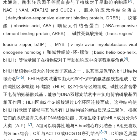
3
[
]
水通道、酶和转录因子等蛋白参与了植株对干旱胁迫的响应
。
NAC（NAM, ATAF1/2 and CUC2）、脱水响应元件结合蛋白
（dehydration-responsive element binding protein, DREB）、脱落
酸（abscisic acid, ABA）响应元件结合蛋白（ABA-responsive
element binding protein, AREB）、碱性亮氨酸拉链（basic region/
leucine zipper, bZIP）、MYB（v-myb avian myeloblastosis viral
oncogene homolog）和碱性螺旋-环-螺旋（basic helix-loop-helix,
4
[
]
bHLH）等转录因子在植物应对干旱胁迫响应中扮演着重要角色
。
bHLH是植物中最大的转录因子家族之一，以其高度保守的bHLH结构
5
6
[
-
]
域命名
。bHLH结构域通常由大约60个保守的氨基酸残基组成，它
由碱性区和螺旋-环-螺旋（HLH）区2个保守区域组成。碱性区富含带
正电荷的氨基酸残基，能够与DNA双螺旋结构中带负电荷的磷酸基团
相互作用；HLH区由2个α-螺旋通过1个环区连接而成。这种结构使
bHLH转录因子能够与其他具有HLH结构域的蛋白质形成二聚体。根据
它们的系统发育关系和DNA结合功能，真核生物中的bHLH成员分为6
7
[
]
大类（A-F）
。A组可以特异性地与E-box核心序列结合；B组更喜欢
8
9
[
-
]
与G-box结合；C组与ACTTG或GCGTG序列结合
；D组缺乏典型
[
]