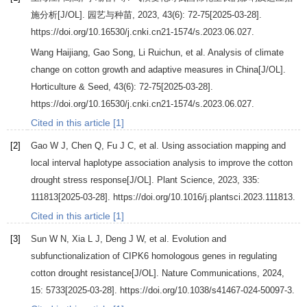
施分析[J/OL].
园艺与种苗
,
2023
,
43
(6): 72-75[2025-03-28].
https://doi.org/10.16530/j.cnki.cn21-1574/s.2023.06.027.
Wang
Haijiang
,
Gao
Song
,
Li
Ruichun
, et al. Analysis of climate
change on cotton growth and adaptive measures in China[J/OL].
Horticulture & Seed
,
43
(6): 72-75[2025-03-28].
https://doi.org/10.16530/j.cnki.cn21-1574/s.2023.06.027.
Cited in this article [1]
[2]
Gao
W J
,
Chen
Q
,
Fu
J C
, et al. Using association mapping and
local interval haplotype association analysis to improve the cotton
drought stress response[J/OL].
Plant Science
,
2023
,
335
:
111813[2025-03-28]. https://doi.org/10.1016/j.plantsci.2023.111813.
Cited in this article [1]
[3]
Sun
W N
,
Xia
L J
,
Deng
J W
, et al. Evolution and
subfunctionalization of CIPK6 homologous genes in regulating
cotton drought resistance[J/OL].
Nature Communications
,
2024
,
15
: 5733[2025-03-28]. https://doi.org/10.1038/s41467-024-50097-3.