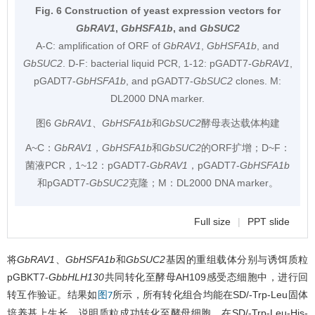
Fig. 6 Construction of yeast expression vectors for
GbRAV1
,
GbHSFA1b
, and
GbSUC2
A-C: amplification of ORF of
GbRAV1
,
GbHSFA1b
, and
GbSUC2
. D-F: bacterial liquid PCR, 1-12: pGADT7-
GbRAV1
,
pGADT7-
GbHSFA1b
, and pGADT7-
GbSUC2
clones. M:
DL2000 DNA marker.
图6
GbRAV1
、
GbHSFA1b
和
GbSUC2
酵母表达载体构建
A~C：
GbRAV1
，
GbHSFA1b
和
GbSUC2
的ORF扩增；D~F：
菌液PCR，1~12：pGADT7-
GbRAV1
，pGADT7-
GbHSFA1b
和pGADT7-
GbSUC2
克隆；M：DL2000 DNA marker。
Full size
|
PPT slide
将
GbRAV1
、
GbHSFA1b
和
GbSUC2
基因的重组载体分别与诱饵质粒
pGBKT7-
GbbHLH130
共同转化至酵母AH109感受态细胞中，进行回
转互作验证。结果如
所示，所有转化组合均能在SD/-Trp-Leu固体
图7
培养基上生长，说明质粒成功转化至酵母细胞。在SD/-Trp-Leu-His-