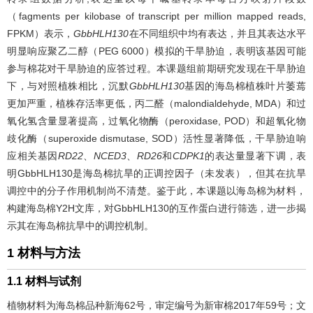
（fagments per kilobase of transcript per million mapped reads,
FPKM）表示，
GbbHLH130
在不同组织中均有表达，并且其表达水平
明显响应聚乙二醇（PEG 6000）模拟的干旱胁迫，表明该基因可能
参与棉花对干旱胁迫的应答过程。本课题组前期研究发现在干旱胁迫
下，与对照植株相比，沉默
GbbHLH130
基因的海岛棉植株叶片萎蔫
更加严重，植株存活率更低，丙二醛（malondialdehyde, MDA）和过
氧化氢含量显著提高，过氧化物酶（peroxidase, POD）和超氧化物
歧化酶（superoxide dismutase, SOD）活性显著降低，干旱胁迫响
应相关基因
RD22
、
NCED3
、
RD26
和
CDPK1
的表达量显著下调，表
明GbbHLH130是海岛棉抗旱的正调控因子（未发表），但其在抗旱
调控中的分子作用机制尚不清楚。鉴于此，本课题以海岛棉为材料，
构建海岛棉Y2H文库，对GbbHLH130的互作蛋白进行筛选，进一步揭
示其在海岛棉抗旱中的调控机制。
1 材料与方法
1.1 材料与试剂
植物材料为海岛棉品种新海62号，审定编号为新审棉2017年59号；文