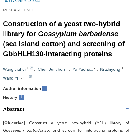
10.11963/cs20250033
RESEARCH NOTE
Construction of a yeast two-hybrid
library for
Gossypium barbadense
(sea island cotton) and screening of
GbbHLH130-interacting proteins
1
1
2
1
Wang Jiahui
,
Chen Junchen
,
Yu Yuehua
,
Ni Zhiyong
,
1
,
3
,
*
Wang Yi
+
Author information
+
History
Abstract
[Objective]
Construct a yeast two-hybrid (Y2H) library of
Gossypium barbadense
, and screen for interacting proteins of