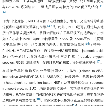
10
的碱性区域，主要与其他bHLH家族蛋白异二聚化
；E组可以优先
11
-
[
与CACGNG序列结合；F组成员可以与特定的DNA靶序列结合
13
]
。
作为1个超家族，bHLH转录因子在植物生长、发育、光信号转导和胁
14
15
[
-
]
迫反应中起着至关重要的作用
。此外，bHLH还可以通过与其他
蛋白互作形成调控网络，从而增强植物在干旱环境下的适应能力。例
如：在小麦中TaPIF1与bHLH转录因子TaAKS1及TaABI5互作，共同调
16
[
]
控干旱响应过程中相关基因的表达，从而增强抗旱性
；苦荞中
FtbHLH1与FtATG8a互作，通过整合ABA和茉莉酸（jasmonic acid,
JA）信号通路，增强抗氧化酶活性与活性氧（reactive oxygen
17
[
]
species, ROS）清除能力，促进脯氨酸的积累，提升植株抗旱性
。
在植物干旱胁迫响应的分子调控网络中，RAV（related to ABA-
insensitive 3/VIVIPAROUS-1, ABI3/VP1）转录因子、热激转录因子
（heat shock transcription factor, HSF）及蔗糖转运蛋白（sucrose
transport protein, SUC）均是关键调控因子，其功能与植物抗旱性密
切相关。RAV家族属于与ABI3/VP1相关的转录因子家族，在非生物胁
18
[
]
迫响应中具有重要功能
。HSF家族不仅是热休克反应的核心调控因
19
[
]