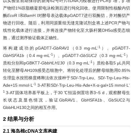
以实验室前期保存的新海62号叶片cDNA为模板进行PCR扩增，扩增
产物经1%琼脂糖凝胶电泳检测后进行纯化回收。使用限制性核酸内切
酶
Eco
R I和
Bam
H I对酵母表达载体pGADT7进行双酶切，并对酶切产
物进行回收。随后，利用同源重组无缝克隆试剂盒将上述PCR产物与
线性化载体进行连接，并将连接产物转化至大肠杆菌DH5α感受态细
胞，通过测序验证载体正确性。
-1
将构建成功的pGADT7-
GbRAV1
（0.3 mg·mL
）、pGADT7-
-1
-1
GbHSFA1b
（0.4 mg·mL
）、pGADT7-
GbSUC2
（0.3 mg·mL
）
-1
质粒分别和pGBKT7-
GbbHLH130
（0.3 mg·mL
）质粒各取5 μL共同
转化至酵母AH109感受态细胞中。将转化处理后的酵母细胞用0.85%
生理盐水按照梯度稀释法依次接种于SD/-Trp-Leu、SD/-Trp-Leu-His-
-1
-
Ade+15 mmol·L
3-AT和SD/-Trp-Leu-His-Ade+X-α-gal+15 mmol·L
1
3-AT固体培养基平板上，于30 ℃恒温倒置培养3~5 d，观察酵母生
长状态及显色情况，验证GbRAV1、GbHSFA1b、GbSUC2与
GbbHLH130之间的相互作用。
2 结果与分析
2.1 海岛棉cDNA文库构建