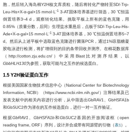
胞，然后转入海岛棉Y2H核文库质粒，随后将转化产物转至SD/-Trp-
-1
Leu-His+X-α-gal+15 mmol·L
3-AT固体培养基进行筛选，30 ℃恒温
倒置培养3~4 d，观察转化结果。挑取平板上所有的蓝色克隆，用
0.85%（质量分数，后同）生理盐水重悬后，点板于SD/-Trp-Leu-His-
-1
Ade+X-α-gal+15 mmol·L
3-AT固体培养基，30 ℃恒温倒置培养5~7
d。然后从上述平板中选取蓝色克隆进行菌落PCR，通过1%琼脂糖凝
胶电泳进行检测，将扩增得到的目的条带回收并测序。在棉花数据库
（http://cotton.zju.edu.cn/）中采用Blast比对测序结果，以
GbbHLH130
为参照，获取可能与之互作的候选蛋白。
1.5 Y2H验证蛋白互作
根据美国国家生物技术信息中心（National Center for Biotechnology
Information, NCBI）（https://www.ncbi.nlm.nih.gov/）注释结果及已
发表文献中的相关内容进行分析，从中筛选出GbRAV1、GbHSFA1b
和GbSUC2作为潜在的互作候选蛋白，进行一对一互作验证。
根据
GbRAV1
、
GbHSFA1b
和
GbSUC2
基因的开放阅读框（open
reading frame, ORF）序列，设计并合成带有同源臂的引物（
）。
表1