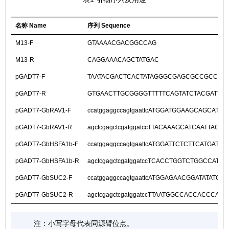
名称 Name
序列 Sequence
M13-F
GTAAAACGACGGCCAG
M13-R
CAGGAAACAGCTATGAC
pGADT7-F
TAATACGACTCACTATAGGGCGAGCGCCGCCAT
pGADT7-R
GTGAACTTGCGGGGTTTTTCAGTATCTACGATT
pGADT7-GbRAV1-F
ccatggaggccagtgaattcATGGATGGAAGCAGCATAG
pGADT7-GbRAV1-R
agctcgagctcgatggatccTTACAAAGCATCAATTACC
pGADT7-GbHSFA1b-F
ccatggaggccagtgaattcATGGATTCTCTTCATGATTC
pGADT7-GbHSFA1b-R
agctcgagctcgatggatccTCACCTGGTCTGGCCATT
pGADT7-GbSUC2-F
ccatggaggccagtgaattcATGGAGAACGGATATATCA
pGADT7-GbSUC2-R
agctcgagctcgatggatccTTAATGGCCACCACCCATT
注：小写字母代表同源臂位点。