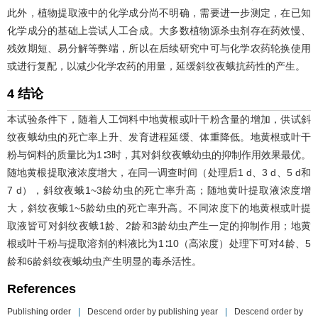
此外，植物提取液中的化学成分尚不明确，需要进一步测定，在已知
化学成分的基础上尝试人工合成。大多数植物源杀虫剂存在药效慢、
残效期短、易分解等弊端，所以在后续研究中可与化学农药轮换使用
或进行复配，以减少化学农药的用量，延缓斜纹夜蛾抗药性的产生。
4 结论
本试验条件下，随着人工饲料中地黄根或叶干粉含量的增加，供试斜
纹夜蛾幼虫的死亡率上升、发育进程延缓、体重降低。地黄根或叶干
粉与饲料的质量比为1∶3时，其对斜纹夜蛾幼虫的抑制作用效果最优。
随地黄根提取液浓度增大，在同一调查时间（处理后1 d、3 d、5 d和
7 d），斜纹夜蛾1~3龄幼虫的死亡率升高；随地黄叶提取液浓度增
大，斜纹夜蛾1~5龄幼虫的死亡率升高。不同浓度下的地黄根或叶提
取液皆可对斜纹夜蛾1龄、2龄和3龄幼虫产生一定的抑制作用；地黄
根或叶干粉与提取溶剂的料液比为1∶10（高浓度）处理下可对4龄、5
龄和6龄斜纹夜蛾幼虫产生明显的毒杀活性。
References
Publishing order
|
Descend order by publishing year
|
Descend order by