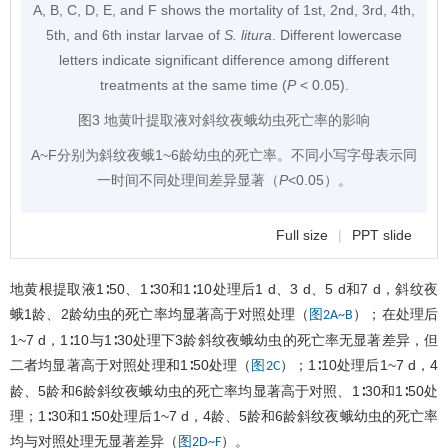
A, B, C, D, E, and F shows the mortality of 1st, 2nd, 3rd, 4th,
5th, and 6th instar larvae of
S. litura
. Different lowercase
letters indicate significant difference among different
treatments at the same time (
P
< 0.05).
图3 地黄叶提取液对斜纹夜蛾幼虫死亡率的影响
A~F分别为斜纹夜蛾1~6龄幼虫的死亡率。不同小写字母表示同
一时间不同处理间差异显著（
P
<0.05）。
Full size
|
PPT slide
地黄根提取液1∶50、1∶30和1∶10处理后1 d、3 d、5 d和7 d，斜纹夜
蛾1龄、2龄幼虫的死亡率均显著高于对照处理（
）；在处理后
图2A~B
1~7 d，1∶10与1∶30处理下3龄斜纹夜蛾幼虫的死亡率无显著差异，但
二者均显著高于对照处理和1∶50处理（
）；1∶10处理后1~7 d，4
图2C
龄、5龄和6龄斜纹夜蛾幼虫的死亡率均显著高于对照、1∶30和1∶50处
理；1∶30和1∶50处理后1~7 d，4龄、5龄和6龄斜纹夜蛾幼虫的死亡率
均与对照处理无显著差异（
）。
图2D~F