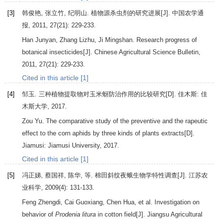
[3]
韩俊艳, 张立竹, 纪明山. 植物源杀虫剂的研究进展[J].
中国农学通
报
,
2011
,
27
(21): 229-233.
Han
Junyan
,
Zhang
Lizhu
,
Ji
Mingshan
. Research progress of
botanical insecticides[J].
Chinese Agricultural Science Bulletin
,
2011
,
27
(21): 229-233.
Cited in this article [1]
[4]
邹玉.
三种植物提取物对玉米蚜防治作用的比较研究
[D]. 佳木斯: 佳
木斯大学,
2017
.
Zou
Yu
.
The comparative study of the preventive and the rapeutic
effect to the corn aphids by three kinds of plants extracts
[D].
Jiamusi: Jiamusi University,
2017
.
Cited in this article [1]
[5]
冯正娣, 蔡国祥, 陈华, 等. 棉田斜纹夜蛾生物学特性调查[J].
江苏农
业科学
,
2009
(4): 131-133.
Feng
Zhengdi
,
Cai
Guoxiang
,
Chen
Hua
, et al. Investigation on
behavior of
Prodenia litura
in cotton field[J].
Jiangsu Agricultural