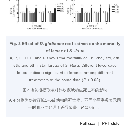
Fig. 2 Effect of
R. glutinosa
root extract on the mortality
of larvae of
S. litura
A, B, C, D, E, and F shows the mortality of 1st, 2nd, 3rd, 4th,
5th, and 6th instar larvae of
S. litura
. Different lowercase
letters indicate significant difference among different
treatments at the same time (
P
< 0.05).
图2 地黄根提取液对斜纹夜蛾幼虫死亡率的影响
A~F分别为斜纹夜蛾1~6龄幼虫的死亡率。不同小写字母表示同
一时间不同处理间差异显著（
P
<0.05）。
Full size
|
PPT slide