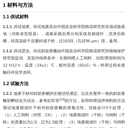
1 材料与方法
1.1 供试材料
1.1.1
供试地黄
。供试地黄采自中国农业科学院棉花研究所东场试验基
地（河南省安阳县），成株采摘后再分别采收其根或叶，洗净后晾
晒，经高温烘干后磨碎成干粉，过160目（孔径96 μm）筛，备用。
1.1.2
供试昆虫
。供试斜纹夜蛾由中国农业科学院棉花研究所植物保护
研究室提供。其室内饲养条件：长期饲喂人工饲料，光照/黑暗时间为
12 h/12 h，温度（24±1）℃，相对湿度（60±5）%；饲养过程未接
触任何化学农药。
1.2 试验方法
1.2.1
地黄干粉对斜纹夜蛾的生物活性测定
。以生长整齐一致的斜纹夜
14
[
]
蛾初孵幼虫为试虫，参考彭军等
的方法，采用饲喂混拌饲料的方法
测试地黄根或叶干粉对斜纹夜蛾的胃毒活性。试验设计5个处理，
（1）人工饲料（对照，CK）；（2）地黄根或叶（干粉）与饲料（干
粉）的质量比为1∶3，记为1∶3处理；（3）地黄根或叶（干粉）与饲料