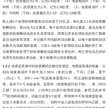
（干粉）的质量比为1∶6，记为1∶6处理；（4）地黄根或叶（干粉）与
饲料（干粉）的质量比为1∶9，记为1∶9处理；（5）地黄根或叶（干
粉）与饲料（干粉）的质量比为1∶18，记为1∶18处理。
将上述5个处理的饲料配制后切块置于24孔盒，每孔接入1头斜纹夜蛾
初孵幼虫；每24头为1次重复，每个处理共设置4次重复。接虫后每天
观察斜纹夜蛾幼虫的生长发育情况，调查记录各处理幼虫的死亡数量
及活虫的发育进度，并记载不同虫龄的试虫数量。以每个龄期初始活
虫数作为该龄期的基数，计算1~6龄每个龄期幼虫以及蛹的死亡率。
当观察到各处理下斜纹夜蛾幼虫龄期发生变化时，将已变化虫态的幼
虫用毛笔轻挑出养虫板，逐个称量并记录体重数据。
1.2.2
地黄提取液对斜纹夜蛾的生物活性测定
。地黄提取液的制备：分
别向地黄根或叶干粉中加入95%（体积分数，下同）乙醇，置于
-1
（25±1）℃、200 r·min
恒温摇床震荡24 h，经过滤制成植物粗提
液，保存于4 ℃冰箱备用。设置料（地黄根或叶的干粉）、液（95%
乙醇）比分别为1∶50、1∶30和1∶10进行处理组试验。参照王欢欢等
15
[
]
的饲料药膜法，试验共设置5个处理，即饲料中不加地黄提取液、
仅加入等量清水（空白对照）、饲料中加入提取溶剂即95%乙醇、饲