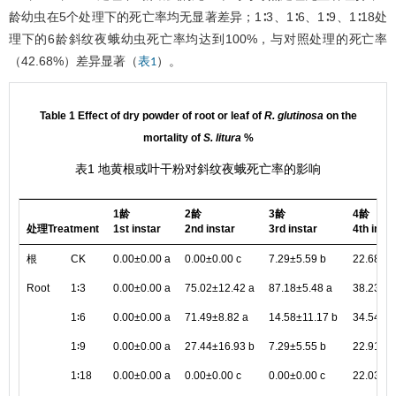
龄幼虫在5个处理下的死亡率均无显著差异；1∶3、1∶6、1∶9、1∶18处
理下的6龄斜纹夜蛾幼虫死亡率均达到100%，与对照处理的死亡率
（42.68%）差异显著（
）。
表1
Table 1 Effect of dry powder of root or leaf of
R. glutinosa
on the
mortality of
S. litura
%
表1 地黄根或叶干粉对斜纹夜蛾死亡率的影响
1龄
2龄
3龄
4龄
处理Treatment
1st instar
2nd instar
3rd instar
4th insta
根
CK
0.00±0.00 a
0.00±0.00 c
7.29±5.59 b
22.68±17
Root
1∶3
0.00±0.00 a
75.02±12.42 a
87.18±5.48 a
38.23±6.
1∶6
0.00±0.00 a
71.49±8.82 a
14.58±11.17 b
34.54±11
1∶9
0.00±0.00 a
27.44±16.93 b
7.29±5.55 b
22.91±7.
1∶18
0.00±0.00 a
0.00±0.00 c
0.00±0.00 c
22.03±6.