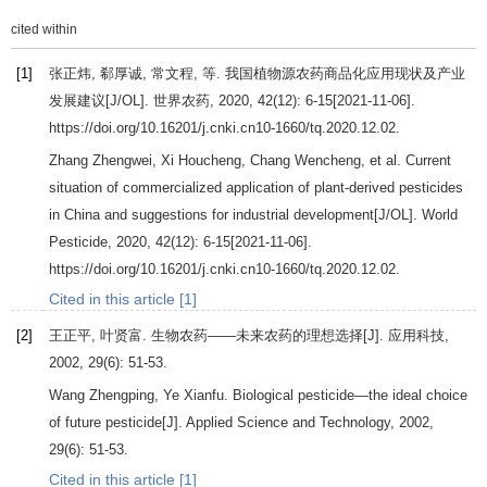
cited within
[1]
张正炜, 郗厚诚, 常文程, 等. 我国植物源农药商品化应用现状及产业
发展建议[J/OL].
世界农药
,
2020
,
42
(12): 6-15[2021-11-06].
https://doi.org/10.16201/j.cnki.cn10-1660/tq.2020.12.02.
Zhang
Zhengwei
,
Xi
Houcheng
,
Chang
Wencheng
, et al. Current
situation of commercialized application of plant-derived pesticides
in China and suggestions for industrial development[J/OL].
World
Pesticide
,
2020
,
42
(12): 6-15[2021-11-06].
https://doi.org/10.16201/j.cnki.cn10-1660/tq.2020.12.02.
Cited in this article [1]
[2]
王正平, 叶贤富. 生物农药——未来农药的理想选择[J].
应用科技
,
2002
,
29
(6): 51-53.
Wang
Zhengping
,
Ye
Xianfu
. Biological pesticide—the ideal choice
of future pesticide[J].
Applied Science and Technology
,
2002
,
29
(6): 51-53.
Cited in this article [1]