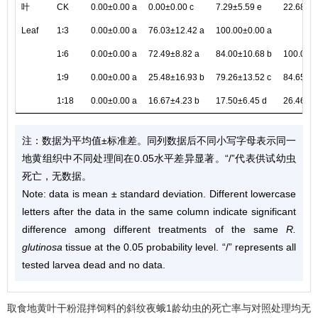
叶
CK
0.00±0.00 a
0.00±0.00 c
7.29±5.59 e
22.68±17
Leaf
1∶3
0.00±0.00 a
76.03±12.42 a
100.00±0.00 a
/
1∶6
0.00±0.00 a
72.49±8.82 a
84.00±10.68 b
100.00±0
1∶9
0.00±0.00 a
25.48±16.93 b
79.26±13.52 c
84.65±15
1∶18
0.00±0.00 a
16.67±4.23 b
17.50±6.45 d
26.46±17
注：数据为平均值±标准差。同列数据后不同小写字母表示同一
地黄组织中不同处理间在0.05水平差异显著。“/”代表供试幼虫
死亡，无数据。
Note: data is mean ± standard deviation. Different lowercase
letters after the data in the same column indicate significant
difference among different treatments of the same
R.
glutinosa
tissue at the 0.05 probability level. “/” represents all
tested larvea dead and no data.
取食地黄叶干粉混拌饲料的斜纹夜蛾1龄幼虫的死亡率与对照处理均无