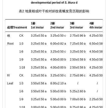
developmental period of
S. litura
d
表2 地黄根或叶干粉对斜纹夜蛾发育历期的影响
1龄
2龄
3龄
4龄
处理Treatment
1st instar
2nd instar
3rd instar
4th instar
根
CK
3.25±0.50 a
3.25±0.50 c
2.75±0.96 b
4.25±0.50 b
Root
1∶3
3.25±0.50 a
6.00±0.82 a
7.25±0.50 a
6.50±0.58 a
1∶6
3.25±0.50 a
3.25±0.50 c
3.25±0.50 b
4.50±0.58 b
1∶9
3.25±0.50 a
4.00±0.00 b
2.50±0.58 b
4.50±0.58 b
1∶18
3.25±0.50 a
4.00±0.00 b
2.50±0.58 b
4.25±0.50 b
叶
CK
3.25±0.50 a
3.25±0.50 c
2.75±0.96 c
4.25±0.50 a
Leaf
1∶3
3.50±0.58 a
8.00±2.10 a
/
/
1∶6
3.50±0.58 a
5.00±0.00 b
5.25±2.60 b
/
1∶9
3.25±0.50 a
5.00±0.00 b
7.00±0.00 b
2.25±0.50 b
1∶18
3.00±0.00 a
5.00±0.00 b
9.75±0.96 a
4.25±0.50 a