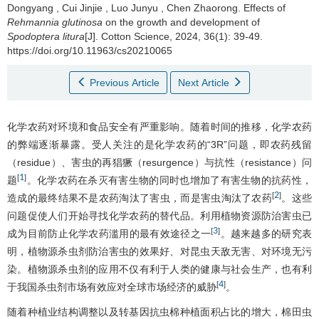
Dongyang
,
Cui Jinjie
,
Luo Junyu
,
Chen Zhaorong
.
Effects of
Rehmannia glutinosa
on the growth and development of
Spodoptera litura
[J]. Cotton Science, 2024, 36(1): 39-49.
https://doi.org/10.11963/cs20210065
Previous Article
Next Article
化学农药对环境和食品安全有严重影响。随着时间的推移，化学农药
的弊端逐渐暴露。受人关注的是化学农药的“3R”问题，即农药残留
（residue）、害虫的再猖獗（resurgence）与抗性（resistance）问
1
[
]
题
。化学农药在杀灭有害生物的同时也增加了有害生物的抗药性，
2
[
]
造成的最终结果不是农药淘汰了害虫，而是害虫淘汰了农药
。这些
问题促使人们开始寻找化学农药的替代品。利用植物资源防治害虫已
3
[
]
成为目前防止化学农药滥用的最有效途径之一
。越来越多的研究表
明，植物源杀虫剂防治害虫的效果好、对昆虫天敌无害、对环境无污
染。植物源杀虫剂的应用不仅有利于人类的健康与社会生产，也有利
4
[
]
于我国杀虫剂市场有效应对全球市场经济的威胁
。
随着种植业结构调整以及转基因抗虫棉种植面积占比的增大，棉田虫