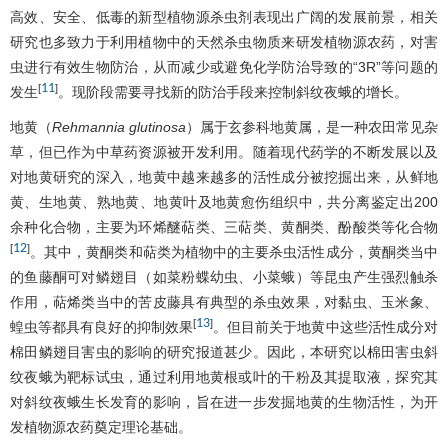
高效、安全、低毒的新型植物源杀虫剂表现出广阔的发展前景，相关
研究也多致力于利用植物中的天然杀虫物质来研发植物源农药，对害
虫进行有效生物防治，从而减少或避免化学防治导致的“3R”等问题的
11
[
]
发生
。现阶段需要寻找新的防治手段来控制斜纹夜蛾的增长。
地黄（
Rehmannia glutinosa
）属于玄参科地黄属，是一种农田常见杂
草，但已作为中草药资源被开发利用。随着现代药学的不断发展以及
对地黄研究的深入，地黄中越来越多的活性成分被挖掘出来，从鲜地
黄、生地黄、熟地黄、地黄叶及地黄愈伤组织中，共分离鉴定出200
余种化合物，主要为环烯醚萜类、三萜类、黄酮类、酚酸类等化合物
12
[
]
。其中，黄酮类和萜类为植物中的主要杀虫活性成分，黄酮类当中
的鱼藤酮可对鳞翅目（如菜粉蝶幼虫、小菜蛾）等昆虫产生强烈触杀
作用，萜烯类当中的苦皮藤具有典型的杀虫效果，对黏虫、玉米象、
13
[
]
蝗虫等都具有良好的抑制效果
。但目前关于地黄中这些活性成分对
棉田鳞翅目害虫的影响的研究报道甚少。因此，本研究以棉田害虫斜
纹夜蛾为靶标试虫，通过利用地黄根或叶的干粉及其提取液，探究其
对斜纹夜蛾生长发育的影响，旨在进一步发掘地黄的生物活性，为开
发植物源农药奠定理论基础。