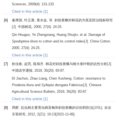
Sciences
,
2009
(4): 131-133.
Cited in this article [1]
[6]
秦厚国, 叶正襄, 黄水金, 等. 斜纹夜蛾对棉花的为害及防治指标研究
[J].
中国棉花
,
2000
,
27
(4): 24-25.
Qin
Houguo
,
Ye
Zhengxiang
,
Huang
Shuijin
, et al. Damage of
Spodoptera litura
to cotton and its control index[J].
China Cotton
,
2000
,
27
(4): 24-25.
Cited in this article [1]
[7]
狄佳春, 赵亮, 陈旭升. 棉花对斜纹夜蛾与棉大卷叶螟的抗性分析[J].
中国农学通报
,
2019
,
35
(20): 83-87.
Di
Jiachun
,
Zhao
Liang
,
Chen
Xusheng
. Cotton: resistance to
Prodenia litura
and
Syllepta derogata
Fabricius[J].
Chinese
Agricultural Science Bulletin
,
2019
,
35
(20): 83-87.
Cited in this article [1]
[8]
周辉. 抗虫棉主要害虫棉盲蝽和斜纹夜蛾的识别和防治[J/OL].
农业
灾害研究
,
2012
,
2
(Z1): 10-13[2021-11-06].