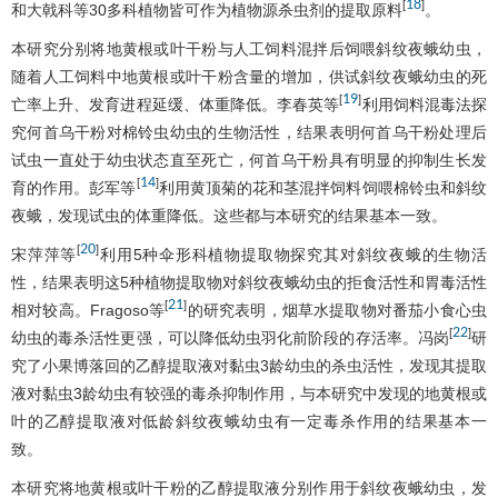
18
[
]
和大戟科等30多科植物皆可作为植物源杀虫剂的提取原料
。
本研究分别将地黄根或叶干粉与人工饲料混拌后饲喂斜纹夜蛾幼虫，
随着人工饲料中地黄根或叶干粉含量的增加，供试斜纹夜蛾幼虫的死
19
[
]
亡率上升、发育进程延缓、体重降低。李春英等
利用饲料混毒法探
究何首乌干粉对棉铃虫幼虫的生物活性，结果表明何首乌干粉处理后
试虫一直处于幼虫状态直至死亡，何首乌干粉具有明显的抑制生长发
14
[
]
育的作用。彭军等
利用黄顶菊的花和茎混拌饲料饲喂棉铃虫和斜纹
夜蛾，发现试虫的体重降低。这些都与本研究的结果基本一致。
20
[
]
宋萍萍等
利用5种伞形科植物提取物探究其对斜纹夜蛾的生物活
性，结果表明这5种植物提取物对斜纹夜蛾幼虫的拒食活性和胃毒活性
21
[
]
相对较高。Fragoso等
的研究表明，烟草水提取物对番茄小食心虫
22
[
]
幼虫的毒杀活性更强，可以降低幼虫羽化前阶段的存活率。冯岗
研
究了小果博落回的乙醇提取液对黏虫3龄幼虫的杀虫活性，发现其提取
液对黏虫3龄幼虫有较强的毒杀抑制作用，与本研究中发现的地黄根或
叶的乙醇提取液对低龄斜纹夜蛾幼虫有一定毒杀作用的结果基本一
致。
本研究将地黄根或叶干粉的乙醇提取液分别作用于斜纹夜蛾幼虫，发