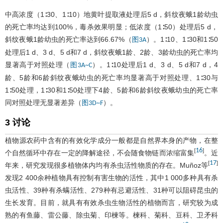
中高浓度（1∶30、1∶10）地黄叶提取液处理后5 d，斜纹夜蛾1龄幼虫
的死亡率均达到100%，毒杀效果明显；低浓度（1∶50）处理后5 d，
斜纹夜蛾1龄幼虫的死亡率达到66.67%（
）。1∶10、1∶30和1∶50
图3A
处理后1 d、3 d、5 d和7 d，斜纹夜蛾1龄、2龄、3龄幼虫的死亡率均
显著高于对照处理（
）。1∶10处理后1 d、3 d、5 d和7 d，4
图3A~C
龄、5龄和6龄斜纹夜蛾幼虫的死亡率均显著高于对照处理、1∶30与
1∶50处理，1∶30和1∶50处理下4龄、5龄和6龄斜纹夜蛾幼虫的死亡率
同对照处理无显著差异（
）。
图3D~F
3 讨论
植物源农药中含有的有效化学成分一般都是自然界本身的产物，在整
16
[
]
个自然循环中存在一定的降解途径，不会随食物链而浓缩富集
。近
17
[
]
年来，研究发现很多植物体内均有杀虫活性物质的存在。Muñoz等
发现2 400余种植物具有控制有害生物的活性，其中1 000多种具有杀
虫活性、39种有杀螨活性、279种有忌避活性、31种可以阻碍昆虫的
生长发育。目前，就具有有效杀虫生物活性的植物而言，研究较为成
熟的有鱼藤、雷公藤、除虫菊、印楝等。楝科、菊科、豆科、卫矛科