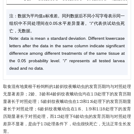
注：数据为平均值±标准差。同列数据后不同小写字母表示同一
组织中不同处理间在0.05水平差异显著。“/”代表供试幼虫死
亡，无数据。
Note: data is mean ± standard deviation. Different lowercase
letters after the data in the same column indicate significant
difference among different treatments of the same tissue at
the 0.05 probability level. “/” represents all tested larvea
dead and no data.
取食混有地黄根干粉饲料的1龄斜纹夜蛾幼虫的发育历期均与对照处理
无显著差异；2龄、3龄和4龄斜纹夜蛾幼虫均在1∶3处理下的发育历期
显著长于对照处理；5龄斜纹夜蛾幼虫在1∶3和1∶6处理下的发育历期显
著长于对照处理；6龄斜纹夜蛾幼虫在1∶6、1∶9和1∶18处理下的发育
历期显著长于对照处理，而1∶3处理下6龄幼虫的发育历期与对照处理
差异不显著，是由于1∶3处理条件下，幼虫很快死亡，无法正常生长发
育。