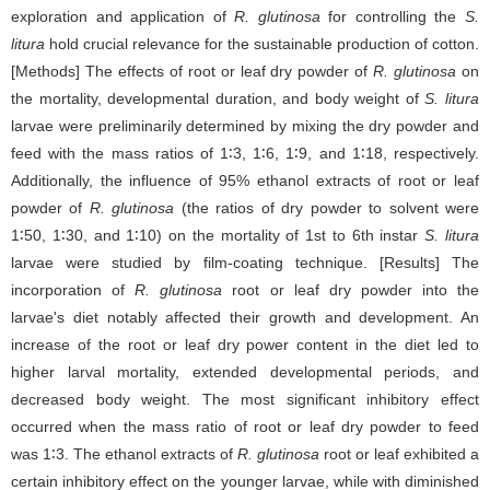
exploration and application of
R. glutinosa
for controlling the
S.
litura
hold crucial relevance for the sustainable production of cotton.
[Methods] The effects of root or leaf dry powder of
R. glutinosa
on
the mortality, developmental duration, and body weight of
S. litura
larvae were preliminarily determined by mixing the dry powder and
feed with the mass ratios of 1∶3, 1∶6, 1∶9, and 1∶18, respectively.
Additionally, the influence of 95% ethanol extracts of root or leaf
powder of
R. glutinosa
(the ratios of dry powder to solvent were
1∶50, 1∶30, and 1∶10) on the mortality of 1st to 6th instar
S. litura
larvae were studied by film-coating technique. [Results] The
incorporation of
R. glutinosa
root or leaf dry powder into the
larvae's diet notably affected their growth and development. An
increase of the root or leaf dry power content in the diet led to
higher larval mortality, extended developmental periods, and
decreased body weight. The most significant inhibitory effect
occurred when the mass ratio of root or leaf dry powder to feed
was 1∶3. The ethanol extracts of
R. glutinosa
root or leaf exhibited a
certain inhibitory effect on the younger larvae, while with diminished