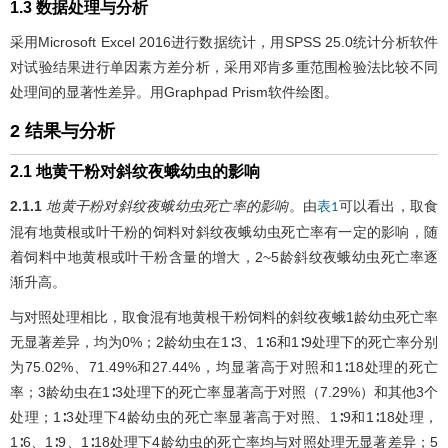
1.3 数据处理与分析
采用Microsoft Excel 2016进行数据统计，用SPSS 25.0统计分析软件
对试验结果进行单因素方差分析，采用邓肯多重范围检验法比较不同
处理间的显著性差异。用Graphpad Prism软件绘图。
2 结果与分析
2.1 地黄干粉对斜纹夜蛾幼虫的影响
2.1.1
地黄干粉对斜纹夜蛾幼虫死亡率的影响
。由
可以看出，取食
表1
混有地黄根或叶干粉的饲料对斜纹夜蛾幼虫死亡率有一定的影响，随
着饲料中地黄根或叶干粉含量的增大，2~5龄斜纹夜蛾幼虫死亡率逐
渐升高。
与对照处理相比，取食混有地黄根干粉饲料的斜纹夜蛾1龄幼虫死亡率
无显著差异，均为0%；2龄幼虫在1∶3、1∶6和1∶9处理下的死亡率分别
为75.02%、71.49%和27.44%，均显著高于对照和1∶18处理的死亡
率；3龄幼虫在1∶3处理下的死亡率显著高于对照（7.29%）和其他3个
处理；1∶3处理下4龄幼虫的死亡率显著高于对照、1∶9和1∶18处理，
1∶6、1∶9、1∶18处理下4龄幼虫的死亡率均与对照处理无显著差异；5