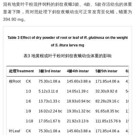
混有地黄叶干粉混拌饲料的斜纹夜蛾3龄、4龄、5龄存活幼虫的体重
显著下降，而对照处理下斜纹夜蛾幼虫可正常发育至化蛹，蛹重为
394.90 mg。
Table 3 Effect of dry powder of root or leaf of
R. glutinosa
on the weight
of
S. litura
larva mg
表3 地黄根或叶干粉对斜纹夜蛾幼虫体重的影响
处理Treatment
3龄3rd instar
4龄4th instar
5龄5th instar
6龄6th
根Root
CK
75.30±1.08 a
145.60±3.88 a
171.85±4.06 a
423.8
1∶3
5.12±3.11 d
14.05±1.39 c
32.30±9.92 d
54.38
1∶6
13.73±1.33 c
18.93±0.94 bc
82.28±29.16 c
104.2
1∶9
16.02±2.24 bc
19.30±1.32 bc
91.65±8.35 bc
119.5
1∶18
17.05±1.67 b
21.92±3.13 b
111.85±15.76 b
151.1
叶Leaf
CK
75.30±1.08 a
145.60±3.88 a
171.85±4.06 a
423.