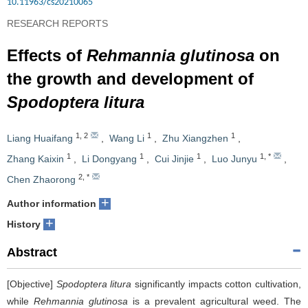
10.11963/cs20210065
RESEARCH REPORTS
Effects of
Rehmannia glutinosa
on
the growth and development of
Spodoptera litura
1
,
2
1
1
Liang Huaifang
,
Wang Li
,
Zhu Xiangzhen
,
1
1
1
1
,
*
Zhang Kaixin
,
Li Dongyang
,
Cui Jinjie
,
Luo Junyu
,
2
,
*
Chen Zhaorong
+
Author information
+
History
Abstract
[Objective]
Spodoptera litura
significantly impacts cotton cultivation,
while
Rehmannia glutinosa
is a prevalent agricultural weed. The