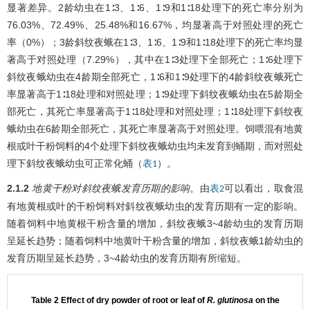
显著差异。2龄幼虫在1∶3、1∶6、1∶9和1∶18处理下的死亡率分别为
76.03%、72.49%、25.48%和16.67%，均显著高于对照处理的死亡
率（0%）；3龄斜纹夜蛾在1∶3、1∶6、1∶9和1∶18处理下的死亡率均显
著高于对照处理（7.29%），其中在1∶3处理下全部死亡；1∶6处理下
斜纹夜蛾幼虫在4龄期全部死亡，1∶6和1∶9处理下的4龄斜纹夜蛾死亡
率显著高于1∶18处理和对照处理；1∶9处理下斜纹夜蛾幼虫在5龄期全
部死亡，其死亡率显著高于1∶18处理和对照处理；1∶18处理下斜纹夜
蛾幼虫在6龄期全部死亡，其死亡率显著高于对照处理。饲喂混有地黄
根或叶干粉饲料的4个处理下斜纹夜蛾幼虫均未发育到蛹期，而对照处
理下斜纹夜蛾幼虫可正常化蛹（
）。
表1
2.1.2
地黄干粉对斜纹夜蛾发育历期的影响
。由
可以看出，取食混
表2
有地黄根或叶的干粉饲料对斜纹夜蛾幼虫的发育历期有一定的影响。
随着饲料中地黄根干粉含量的增加，斜纹夜蛾3~4龄幼虫的发育历期
呈延长趋势；随着饲料中地黄叶干粉含量的增加，斜纹夜蛾1龄幼虫的
发育历期呈延长趋势，3~4龄幼虫的发育历期有所缩短。
Table 2 Effect of dry powder of root or leaf of
R. glutinosa
on the