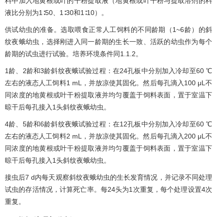
料中加入地黄根或叶的干粉提取液（地黄根或叶干粉与提取溶剂的料
液比分别为1∶50、1∶30和1∶10）。
供试幼虫的准备。选取喂食正常人工饲料的不同龄期（1~6龄）的斜
纹夜蛾幼虫，选择刚进入同一龄期的生长一致、活跃的幼虫作为每个
龄期的试虫进行试验。培养环境条件同1.1.2。
1龄、2龄和3龄斜纹夜蛾试验过程：在24孔板中分别加入冷却至60 ℃
左右的液态人工饲料1 mL，并放凉使其固化。然后每孔滴入100 μL不
同浓度的地黄根或叶干粉提取液并均匀覆盖于饲料表面，置于室温下
晾干后每孔接入1头斜纹夜蛾幼虫。
4龄、5龄和6龄斜纹夜蛾试验过程：在12孔板中分别加入冷却至60 ℃
左右的液态人工饲料2 mL，并放凉使其固化。然后每孔滴入200 μL不
同浓度的地黄根或叶干粉提取液并均匀覆盖于饲料表面，置于室温下
晾干后每孔接入1头斜纹夜蛾幼虫。
接虫后7 d内每天观察斜纹夜蛾幼虫的生长发育情况，并记录不同处理
试虫的存活情况，计算死亡率。每24头为1次重复，每个处理设置4次
重复。