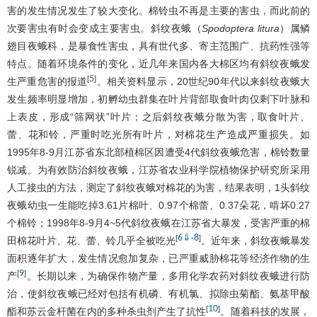
害的发生情况发生了较大变化。棉铃虫不再是主要的害虫，而此前的
次要害虫有时会变成主要害虫。斜纹夜蛾（
Spodoptera litura
）属鳞
翅目夜蛾科，是暴食性害虫，具有世代多、寄主范围广、抗药性强等
特点。随着环境条件的变化，近几年来国内各大棉区均有斜纹夜蛾发
5
[
]
生严重危害的报道
。相关资料显示，20世纪90年代以来斜纹夜蛾大
发生频率明显增加，初孵幼虫群集在叶片背部取食叶肉仅剩下叶脉和
上表皮，形成“筛网状”叶片；之后斜纹夜蛾分散为害，取食叶片、
蕾、花和铃，严重时吃光所有叶片，对棉花生产造成严重损失。如
1995年8-9月江苏省东北部植棉区因遭受4代斜纹夜蛾危害，棉铃数量
锐减。为有效防治斜纹夜蛾，江苏省农业科学院植物保护研究所采用
人工接虫的方法，测定了斜纹夜蛾对棉花的为害，结果表明，1头斜纹
夜蛾幼虫一生能吃掉3.61片棉叶、0.97个棉蕾、0.37朵花，啃坏0.27
个棉铃；1998年8-9月4~5代斜纹夜蛾在江苏省大暴发，受害严重的棉
6
⇓
8
[
-
]
田棉花叶片、花、蕾、铃几乎全被吃光
。近年来，斜纹夜蛾暴发
面积逐年扩大，发生情况愈加复杂，已严重威胁棉花等经济作物的生
9
[
]
产
。长期以来，为确保作物产量，多用化学农药对斜纹夜蛾进行防
治，使斜纹夜蛾已经对包括有机磷、有机氯、拟除虫菊酯、氨基甲酸
10
[
]
酯和苏云金杆菌在内的多种杀虫剂产生了抗性
。随着科技的发展，