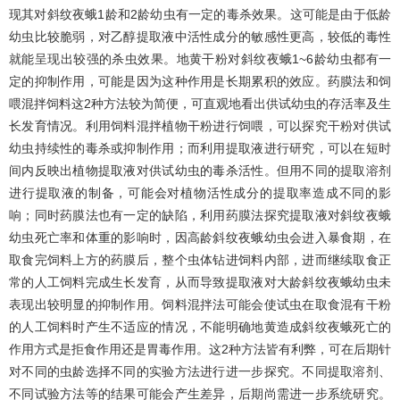
现其对斜纹夜蛾1龄和2龄幼虫有一定的毒杀效果。这可能是由于低龄
幼虫比较脆弱，对乙醇提取液中活性成分的敏感性更高，较低的毒性
就能呈现出较强的杀虫效果。地黄干粉对斜纹夜蛾1~6龄幼虫都有一
定的抑制作用，可能是因为这种作用是长期累积的效应。药膜法和饲
喂混拌饲料这2种方法较为简便，可直观地看出供试幼虫的存活率及生
长发育情况。利用饲料混拌植物干粉进行饲喂，可以探究干粉对供试
幼虫持续性的毒杀或抑制作用；而利用提取液进行研究，可以在短时
间内反映出植物提取液对供试幼虫的毒杀活性。但用不同的提取溶剂
进行提取液的制备，可能会对植物活性成分的提取率造成不同的影
响；同时药膜法也有一定的缺陷，利用药膜法探究提取液对斜纹夜蛾
幼虫死亡率和体重的影响时，因高龄斜纹夜蛾幼虫会进入暴食期，在
取食完饲料上方的药膜后，整个虫体钻进饲料内部，进而继续取食正
常的人工饲料完成生长发育，从而导致提取液对大龄斜纹夜蛾幼虫未
表现出较明显的抑制作用。饲料混拌法可能会使试虫在取食混有干粉
的人工饲料时产生不适应的情况，不能明确地黄造成斜纹夜蛾死亡的
作用方式是拒食作用还是胃毒作用。这2种方法皆有利弊，可在后期针
对不同的虫龄选择不同的实验方法进行进一步探究。不同提取溶剂、
不同试验方法等的结果可能会产生差异，后期尚需进一步系统研究。