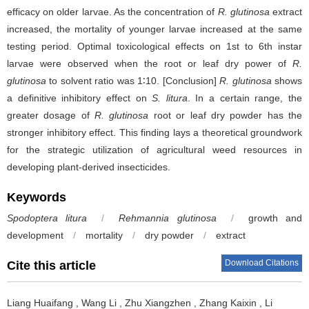
efficacy on older larvae. As the concentration of
R. glutinosa
extract
increased, the mortality of younger larvae increased at the same
testing period. Optimal toxicological effects on 1st to 6th instar
larvae were observed when the root or leaf dry power of
R.
glutinosa
to solvent ratio was 1∶10. [Conclusion]
R. glutinosa
shows
a definitive inhibitory effect on
S. litura
. In a certain range, the
greater dosage of
R. glutinosa
root or leaf dry powder has the
stronger inhibitory effect. This finding lays a theoretical groundwork
for the strategic utilization of agricultural weed resources in
developing plant-derived insecticides.
Keywords
Spodoptera litura
/
Rehmannia glutinosa
/
growth and
development
/
mortality
/
dry powder
/
extract
Download Citations
Cite this article
Liang Huaifang
,
Wang Li
,
Zhu Xiangzhen
,
Zhang Kaixin
,
Li