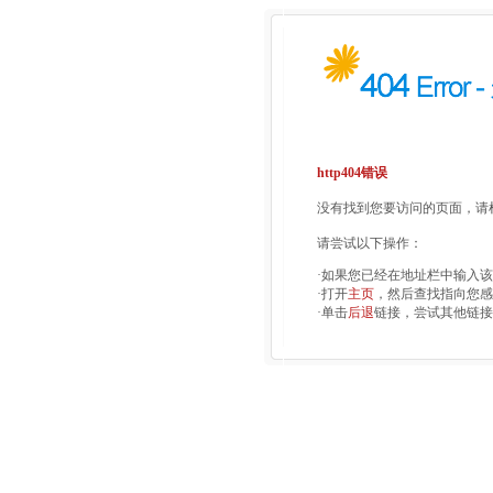
http404错误
没有找到您要访问的页面，请检
请尝试以下操作：
·如果您已经在地址栏中输入
·打开
主页
，然后查找指向您感
·单击
后退
链接，尝试其他链接