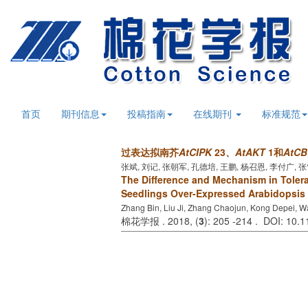
首页
期刊信息
投稿指南
在线期刊
标准规范
过表达拟南芥
AtCIPK
23、
AtAKT
1和
AtCB
张斌, 刘记, 张朝军, 孔德培, 王鹏, 杨召恩, 李付广, 
The Difference and Mechanism in Tole
Seedlings Over-Expressed Arabidopsis
Zhang Bin, Liu Ji, Zhang Chaojun, Kong Depei, 
棉花学报 . 2018, (
3
): 205 -214 . DOI: 10